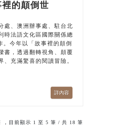
事裡的顛倒世
分處、澳洲辦事處、駐台北
利時法語文化區國際關係總
單位合作。今年以「故事裡的顛倒
樑書，透過翻轉視角、顛覆
界、充滿驚喜的閱讀冒險。
 ，目前顯示
1
至
5
筆 / 共 18 筆