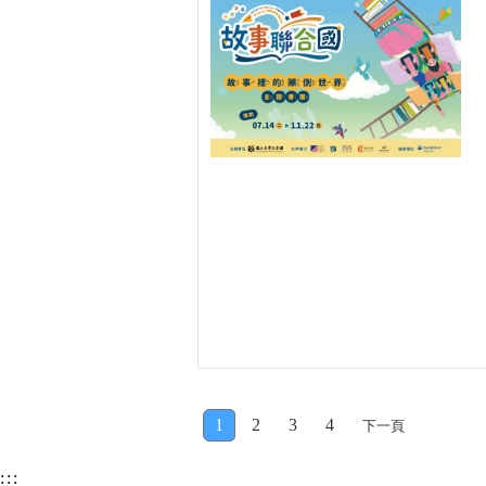
1
2
3
4
下一頁
:::