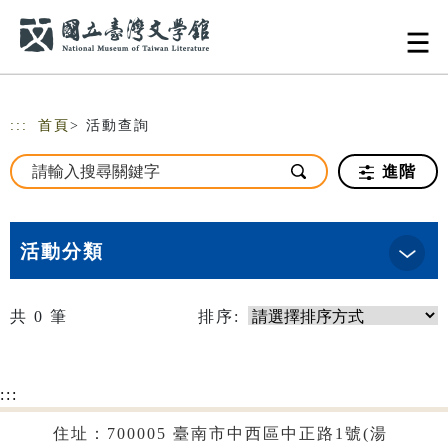
跳到主要內容
網站導覽
:::
首頁
> 活動查詢
進階
活動分類
共
0
筆
排序:
:::
住址：700005 臺南市中西區中正路1號(湯