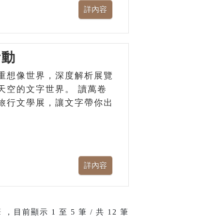
活動
重想像世界，深度解析展覽
天空的文字世界。 讀萬卷
旅行文學展，讓文字帶你出
 ，目前顯示
1
至
5
筆 / 共 12 筆