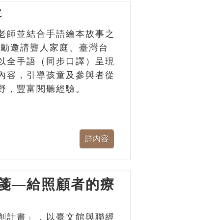
事
老師並結合手語繪本故事之
活動邀請聾人家庭、臺灣台
以全手語（同步口譯）呈現
內容，引導孩童及參與者從
野，豐富閱聽經驗。
箋—給照顧者的療
創計畫」，以臺文館與聯經