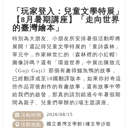
「玩家登入：兒童文學特展」
【8月暑期講座】「走向世界
的臺灣繪本」
特別為大朋友、小朋友所安排暑假活動即將
展開！還記得兒童文學特展的「童詩森林」
單元中，作家林世仁的〈森林裡的小紅帽〉
圖像詩嗎？還有「環遊世界」中展出陳致元
《Guji Guji》那個有趣得鱷魚鴨的故事，
已經翻譯成至18國翻譯版本，如果你好奇這
些作品背後創作的有趣故事，還有故事中帶
給我們的啟發，那真的請別錯過今年暑假期
間為親子、兒童們舉辦的2場主題講座。
2026/08/15
活動時間
國立臺灣文學館1樓文學沙龍
活動地點