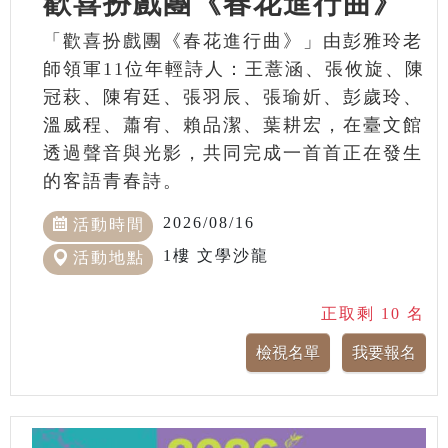
歡喜扮戲團《春花進行曲》
「歡喜扮戲團《春花進行曲》」由彭雅玲老
師領軍11位年輕詩人：王薏涵、張攸旋、陳
冠萩、陳宥廷、張羽辰、張瑜妡、彭歲玲、
溫威程、蕭宥、賴品潔、葉耕宏，在臺文館
透過聲音與光影，共同完成一首首正在發生
的客語青春詩。
2026/08/16
活動時間
1樓 文學沙龍
活動地點
正取剩 10 名