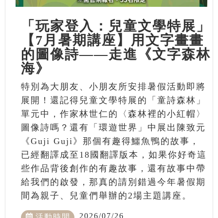
「玩家登入：兒童文學特展」
【7月暑期講座】用文字畫畫
的圖像詩——走進《文字森林
海》
特別為大朋友、小朋友所安排暑假活動即將
展開！還記得兒童文學特展的「童詩森林」
單元中，作家林世仁的〈森林裡的小紅帽〉
圖像詩嗎？還有「環遊世界」中展出陳致元
《Guji Guji》那個有趣得鱷魚鴨的故事，
已經翻譯成至18國翻譯版本，如果你好奇這
些作品背後創作的有趣故事，還有故事中帶
給我們的啟發，那真的請別錯過今年暑假期
間為親子、兒童們舉辦的2場主題講座。
2026/07/26
活動時間