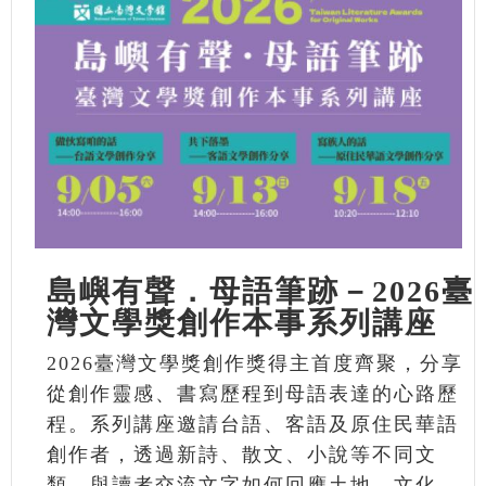
島嶼有聲．母語筆跡－2026臺
灣文學獎創作本事系列講座
2026臺灣文學獎創作獎得主首度齊聚，分享
從創作靈感、書寫歷程到母語表達的心路歷
程。系列講座邀請台語、客語及原住民華語
創作者，透過新詩、散文、小說等不同文
類，與讀者交流文字如何回應土地、文化、