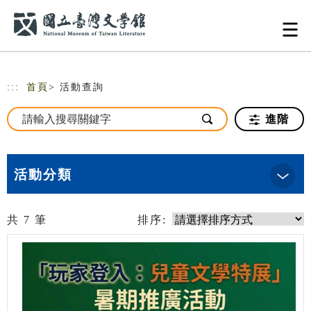
跳到主要內容
網站導覽
:::
首頁
> 活動查詢
進階
活動分類
共
7
筆
排序: