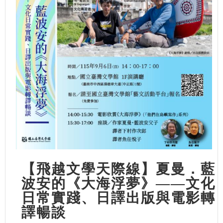
【飛越文學天際線】夏曼．藍
波安的《大海浮夢》——文化
日常實踐、日譯出版與電影轉
譯暢談