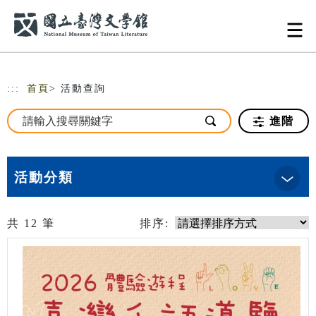
跳到主要內容
網站導覽
:::
首頁
> 活動查詢
進階
活動分類
共
12
筆
排序: