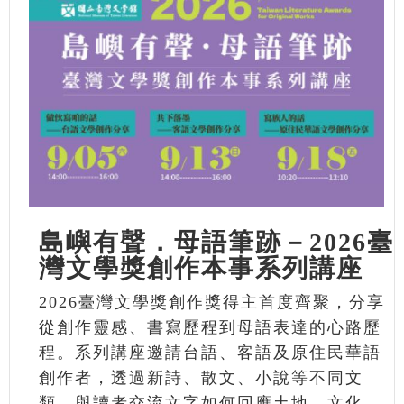
島嶼有聲．母語筆跡－2026臺
灣文學獎創作本事系列講座
2026臺灣文學獎創作獎得主首度齊聚，分享
從創作靈感、書寫歷程到母語表達的心路歷
程。系列講座邀請台語、客語及原住民華語
創作者，透過新詩、散文、小說等不同文
類，與讀者交流文字如何回應土地、文化、