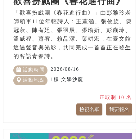
歡喜扮戲團《春花進行曲》
「歡喜扮戲團《春花進行曲》」由彭雅玲老
師領軍11位年輕詩人：王薏涵、張攸旋、陳
冠萩、陳宥廷、張羽辰、張瑜妡、彭歲玲、
溫威程、蕭宥、賴品潔、葉耕宏，在臺文館
透過聲音與光影，共同完成一首首正在發生
的客語青春詩。
2026/08/16
活動時間
1樓 文學沙龍
活動地點
正取剩 10 名