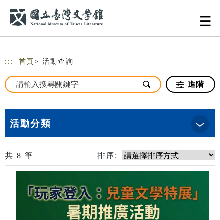
跳到主要內容
網站導覽
:::
首頁
> 活動查詢
進階
活動分類
共
8
筆
排序: