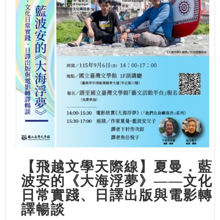
【飛越文學天際線】夏曼．藍
波安的《大海浮夢》——文化
日常實踐、日譯出版與電影轉
譯暢談