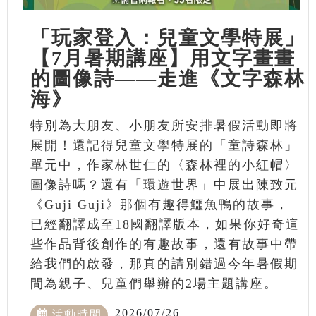
「玩家登入：兒童文學特展」
【7月暑期講座】用文字畫畫
的圖像詩——走進《文字森林
海》
特別為大朋友、小朋友所安排暑假活動即將
展開！還記得兒童文學特展的「童詩森林」
單元中，作家林世仁的〈森林裡的小紅帽〉
圖像詩嗎？還有「環遊世界」中展出陳致元
《Guji Guji》那個有趣得鱷魚鴨的故事，
已經翻譯成至18國翻譯版本，如果你好奇這
些作品背後創作的有趣故事，還有故事中帶
給我們的啟發，那真的請別錯過今年暑假期
間為親子、兒童們舉辦的2場主題講座。
2026/07/26
活動時間