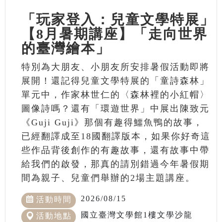
「玩家登入：兒童文學特展」
【8月暑期講座】「走向世界
的臺灣繪本」
特別為大朋友、小朋友所安排暑假活動即將
展開！還記得兒童文學特展的「童詩森林」
單元中，作家林世仁的〈森林裡的小紅帽〉
圖像詩嗎？還有「環遊世界」中展出陳致元
《Guji Guji》那個有趣得鱷魚鴨的故事，
已經翻譯成至18國翻譯版本，如果你好奇這
些作品背後創作的有趣故事，還有故事中帶
給我們的啟發，那真的請別錯過今年暑假期
間為親子、兒童們舉辦的2場主題講座。
2026/08/15
活動時間
國立臺灣文學館1樓文學沙龍
活動地點