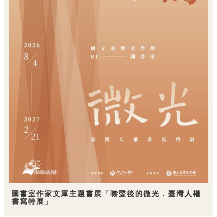
圖書室作家文庫主題書展「噤聲後的微光．臺灣人權
書寫特展」