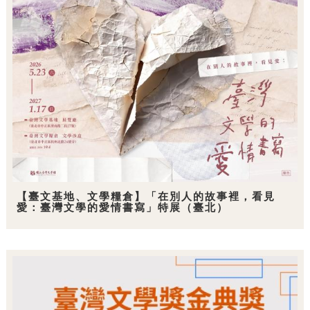
【臺文基地、文學糧倉】「在別人的故事裡，看見
愛：臺灣文學的愛情書寫」特展（臺北）