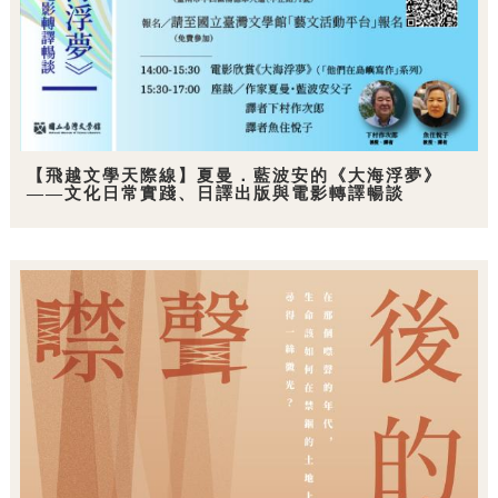
【飛越文學天際線】夏曼．藍波安的《大海浮夢》
——文化日常實踐、日譯出版與電影轉譯暢談