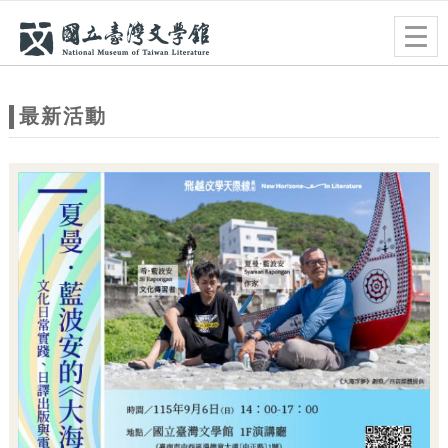
跳到主要內容
網站導覽
Togg
navig
網
站
最新活動
主
題