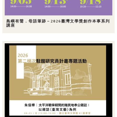
島嶼有聲．母語筆跡－2026臺灣文學獎創作本事系列
講座