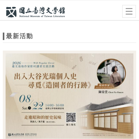
跳到主要內容
網站導覽
Togg
navig
網
站
最新活動
主
題