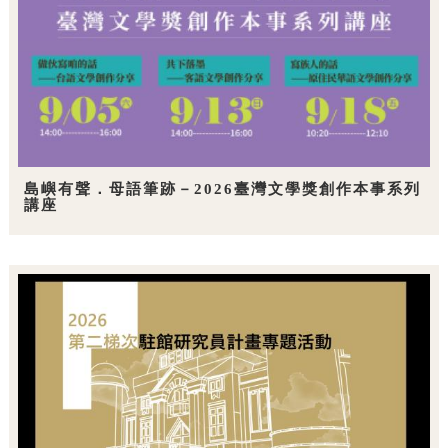
島嶼有聲．母語筆跡－2026臺灣文學獎創作本事系列
講座