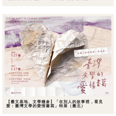
【臺文基地、文學糧倉】「在別人的故事裡，看見
愛：臺灣文學的愛情書寫」特展（臺北）