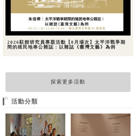
2026駐館研究員專題活動【8月場次】太平洋戰爭期
間的殖民地奉公雜誌：以雜誌《臺灣文藝》為例
探索更多活動
:::
活動分類