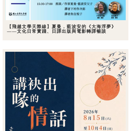
【飛越文學天際線】夏曼．藍波安的《大海浮夢》
——文化日常實踐、日譯出版與電影轉譯暢談