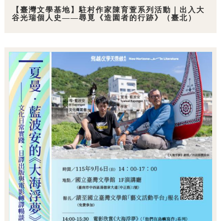
【臺灣文學基地】駐村作家陳育萱系列活動｜出入大
谷光瑞個人史——尋覓《造園者的行跡》（臺北）