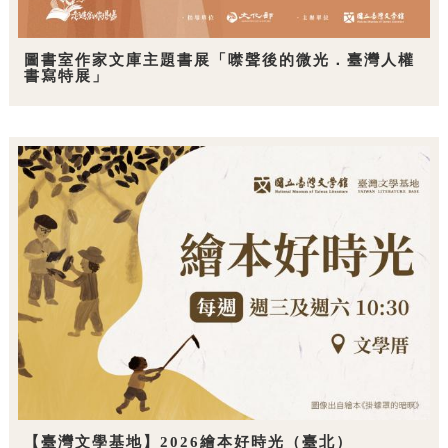
圖書室作家文庫主題書展「噤聲後的微光．臺灣人權
書寫特展」
【臺灣文學基地】2026繪本好時光（臺北）