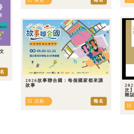
展覽
報名
文
名
2026故事聯合國：每個國家都來講
20
故事
次
雜
活動
報名