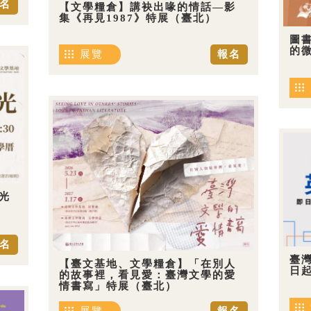
名
【文學糧倉】講袂出喙的情話—影
集《再見1987》特展（臺北）
圖
的
展覽
報名
光
名
臺
【臺文基地、文學糧倉】「在別人
日
的故事裡，看見愛：臺灣文學的愛
情書寫」特展（臺北）