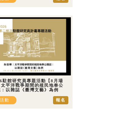
26駐館研究員專題活動【8月場
】太平洋戰爭期間的殖民地奉公
誌：以雜誌《臺灣文藝》為例
活動
報名