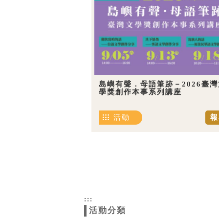
島嶼有聲．母語筆跡－2026臺灣
學獎創作本事系列講座
活動
報
:::
活動分類