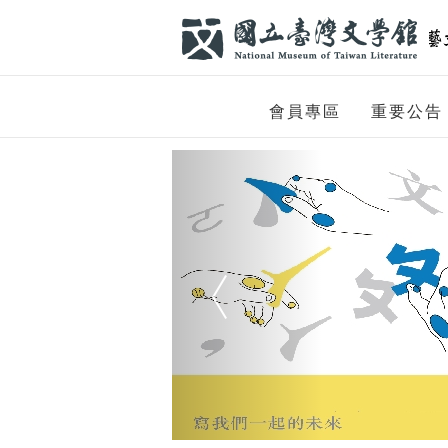
跳到主要內容
網站導覽
網
會員專區
重要公告
站
Previous
主
題