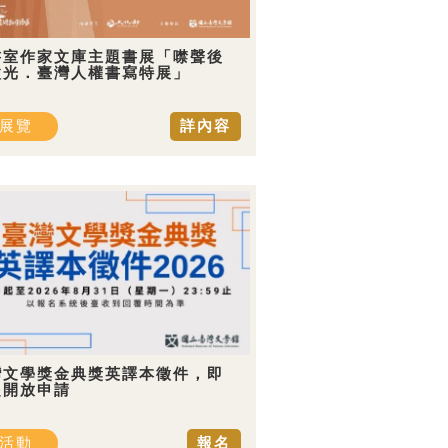
書室作家文庫主題書展「噤聲後
微光．臺灣人權書寫特展」
展覽
詳內容
灣文學獎金典獎英譯本徵件，即
起開放申請
活動
報名