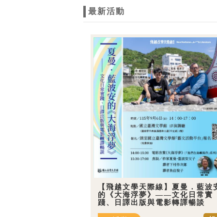
最新活動
【飛越文學天際線】夏曼．藍波
的《大海浮夢》——文化日常實
踐、日譯出版與電影轉譯暢談