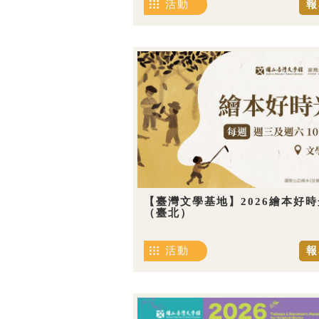
活動
報
【臺灣文學基地】2026繪本好時
（臺北）
活動
報