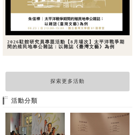
2026駐館研究員專題活動【8月場次】太平洋戰爭期
間的殖民地奉公雜誌：以雜誌《臺灣文藝》為例
探索更多活動
:::
活動分類