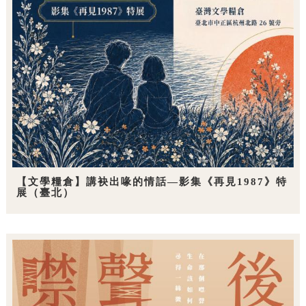
【文學糧倉】講袂出喙的情話—影集《再見1987》特
展（臺北）