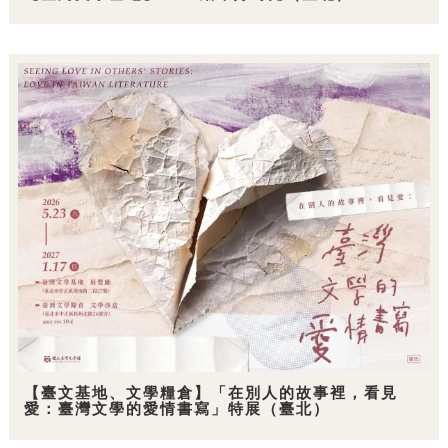
【臺文基地、文學糧倉】「在別人的故事裡，看見
愛：臺灣文學的愛情書寫」特展（臺北）