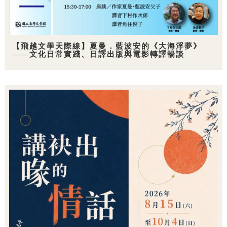
【飛越文學天際線】夏曼．藍波安的《大海浮夢》
——文化日常實踐、日譯出版與電影轉譯暢談