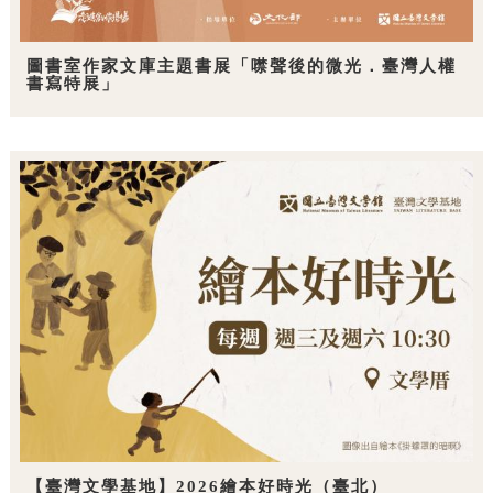
圖書室作家文庫主題書展「噤聲後的微光．臺灣人權
書寫特展」
【臺灣文學基地】2026繪本好時光（臺北）