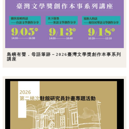
島嶼有聲．母語筆跡－2026臺灣文學獎創作本事系列
講座