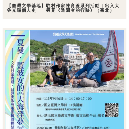
【臺灣文學基地】駐村作家陳育萱系列活動｜出入大
谷光瑞個人史——尋覓《造園者的行跡》（臺北）