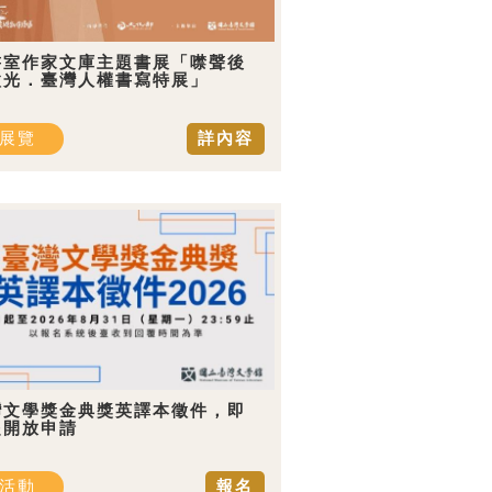
書室作家文庫主題書展「噤聲後
微光．臺灣人權書寫特展」
展覽
詳內容
灣文學獎金典獎英譯本徵件，即
起開放申請
活動
報名