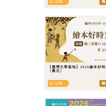
活動
報
【臺灣文學基地】2026繪本好時
（臺北）
活動
報