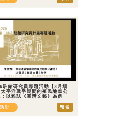
26駐館研究員專題活動【8月場
】太平洋戰爭期間的殖民地奉公
誌：以雜誌《臺灣文藝》為例
活動
報名