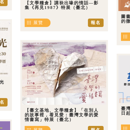
名
【文學糧倉】講袂出喙的情話—影
集《再見1987》特展（臺北）
圖
的
展覽
報名
光
名
臺
【臺文基地、文學糧倉】「在別人
日
的故事裡，看見愛：臺灣文學的愛
情書寫」特展（臺北）