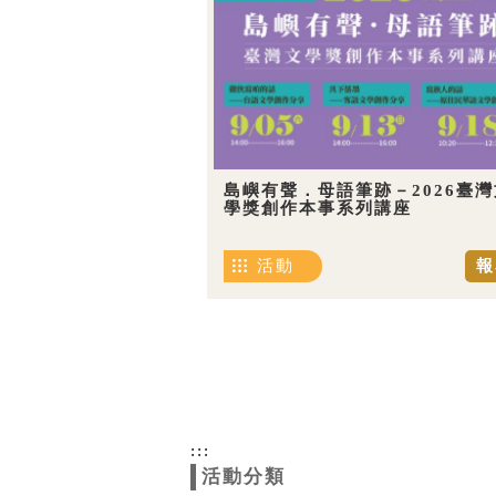
島嶼有聲．母語筆跡－2026臺灣
學獎創作本事系列講座
活動
報
:::
活動分類