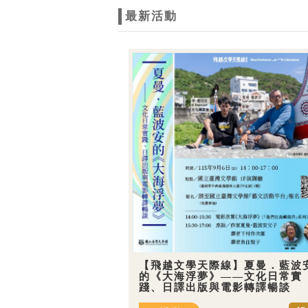
最新活動
【飛越文學天際線】夏曼．藍波
的《大海浮夢》——文化日常實
踐、日譯出版與電影轉譯暢談