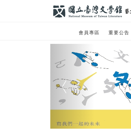
跳到主要內容
網站導覽
網
會員專區
重要公告
站
Previous
主
題