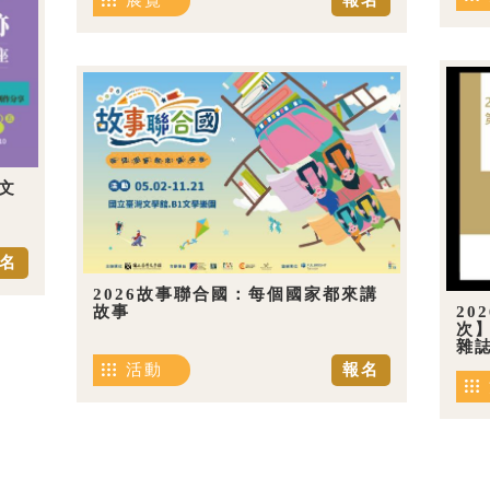
展覽
報名
文
名
2026故事聯合國：每個國家都來講
20
故事
次
雜
活動
報名