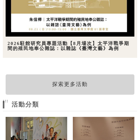
2026駐館研究員專題活動【8月場次】太平洋戰爭期
間的殖民地奉公雜誌：以雜誌《臺灣文藝》為例
探索更多活動
:::
活動分類