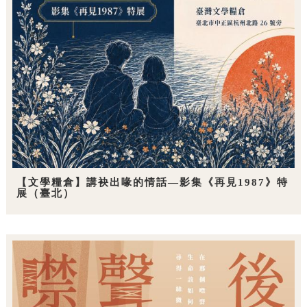
【文學糧倉】講袂出喙的情話—影集《再見1987》特
展（臺北）