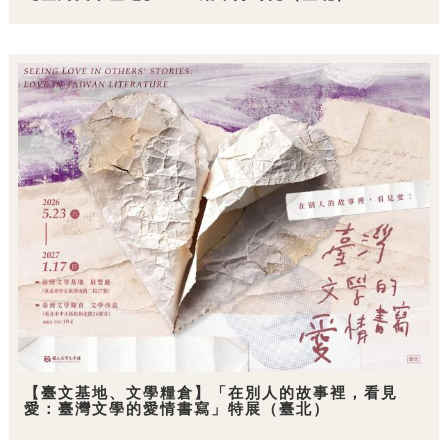
【臺文基地、文學糧倉】「在別人的故事裡，看見
愛：臺灣文學的愛情書寫」特展（臺北）