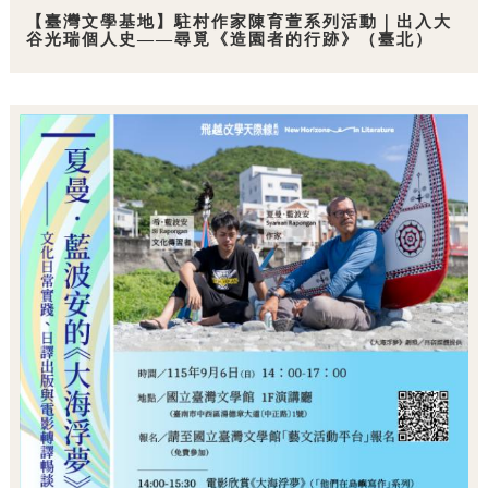
【臺灣文學基地】駐村作家陳育萱系列活動｜出入大
谷光瑞個人史——尋覓《造園者的行跡》（臺北）