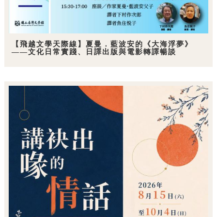
【飛越文學天際線】夏曼．藍波安的《大海浮夢》
——文化日常實踐、日譯出版與電影轉譯暢談