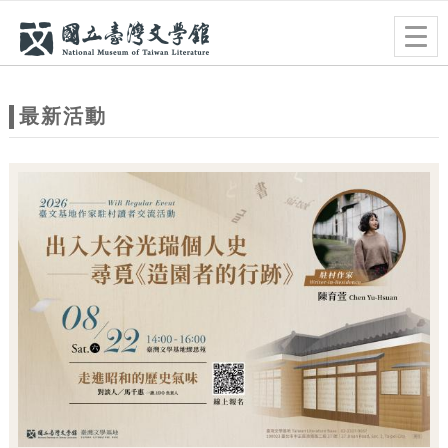
跳到主要內容
網站導覽
Togg
navig
網
站
最新活動
主
題