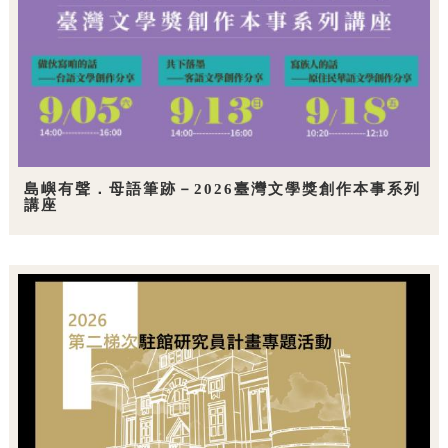
島嶼有聲．母語筆跡－2026臺灣文學獎創作本事系列
講座