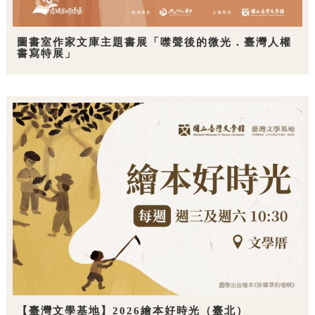
圖書室作家文庫主題書展「噤聲後的微光．臺灣人權
書寫特展」
【臺灣文學基地】2026繪本好時光（臺北）