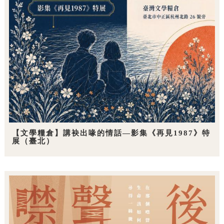
【文學糧倉】講袂出喙的情話—影集《再見1987》特
展（臺北）