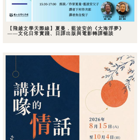
【飛越文學天際線】夏曼．藍波安的《大海浮夢》
——文化日常實踐、日譯出版與電影轉譯暢談