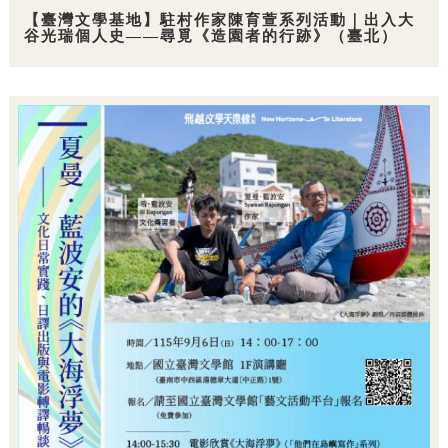
【臺灣文學基地】駐村作家陳育萱系列活動｜出入大
谷光瑞個人史——尋覓《造園者的行跡》（臺北）