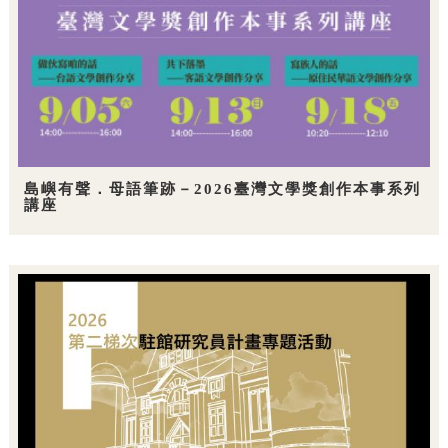
島嶼有聲．母語筆跡－2026臺灣文學獎創作本事系列
講座