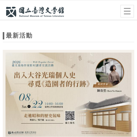
跳到主要內容
網站導覽
Togg
navig
網
站
最新活動
主
題