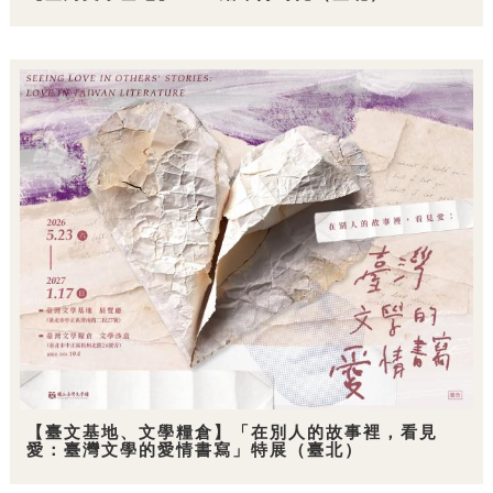
【臺文基地、文學糧倉】「在別人的故事裡，看見
愛：臺灣文學的愛情書寫」特展（臺北）