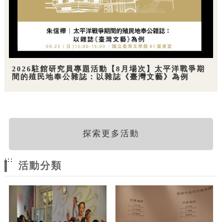
2026駐館研究員專題活動【8月場次】太平洋戰爭期
間的殖民地奉公雜誌：以雜誌《臺灣文藝》為例
探索更多活動
:::
活動分類