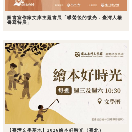
圖書室作家文庫主題書展「噤聲後的微光．臺灣人權
書寫特展」
【臺灣文學基地】2026繪本好時光（臺北）