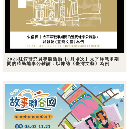
2026駐館研究員專題活動【8月場次】太平洋戰爭期
間的殖民地奉公雜誌：以雜誌《臺灣文藝》為例