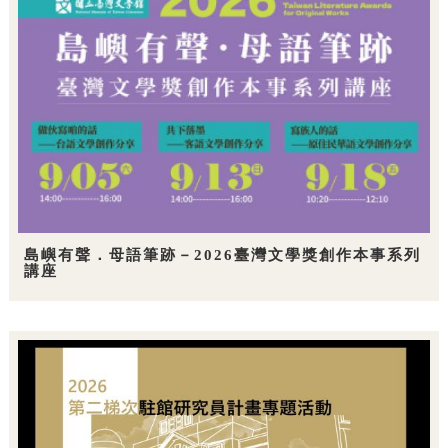
島嶼有聲．母語筆跡－2026臺灣文學獎創作本事系列
講座