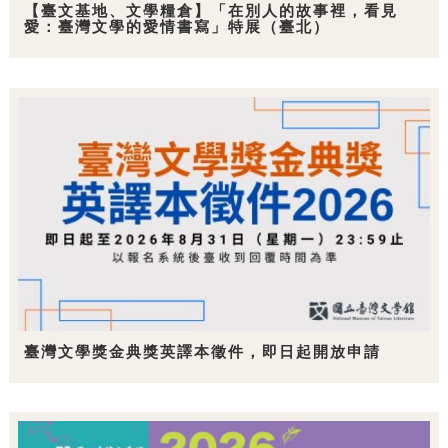
【臺文基地、文學糧倉】「在別人的故事裡，看見
愛：臺灣文學的愛情書寫」特展（臺北）
臺灣文學獎金典獎英譯本徵件，即日起開放申請