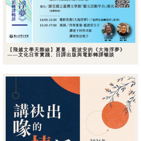
【飛越文學天際線】夏曼．藍波安的《大海浮夢》
——文化日常實踐、日譯出版與電影轉譯暢談