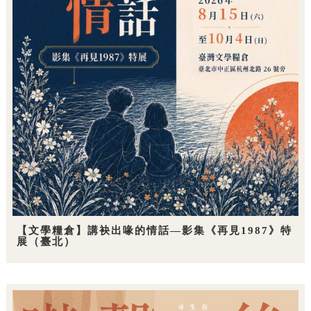
【文學糧倉】講袂出喙的情話—影集《再見1987》特
展（臺北）