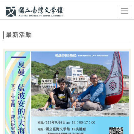
跳到主要內容
網站導覽
Togg
navig
網
站
最新活動
主
題