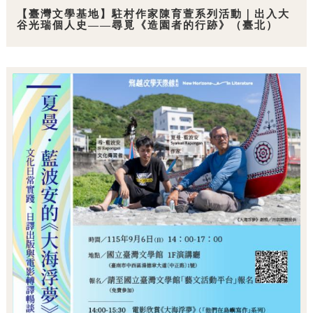
【臺灣文學基地】駐村作家陳育萱系列活動｜出入大
谷光瑞個人史——尋覓《造園者的行跡》（臺北）