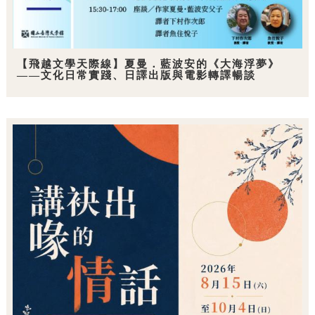
【飛越文學天際線】夏曼．藍波安的《大海浮夢》
——文化日常實踐、日譯出版與電影轉譯暢談