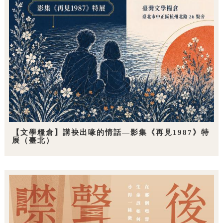
【文學糧倉】講袂出喙的情話—影集《再見1987》特
展（臺北）