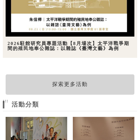
2026駐館研究員專題活動【8月場次】太平洋戰爭期
間的殖民地奉公雜誌：以雜誌《臺灣文藝》為例
探索更多活動
:::
活動分類