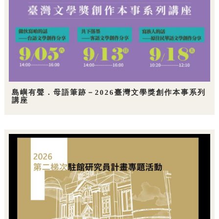
島嶼有聲．母語筆跡－2026臺灣文學獎創作本事系列
講座