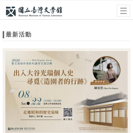
跳到主要內容
網站導覽
Togg
navig
網
站
最新活動
主
題