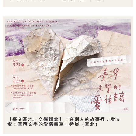
【臺文基地、文學糧倉】「在別人的故事裡，看見
愛：臺灣文學的愛情書寫」特展（臺北）