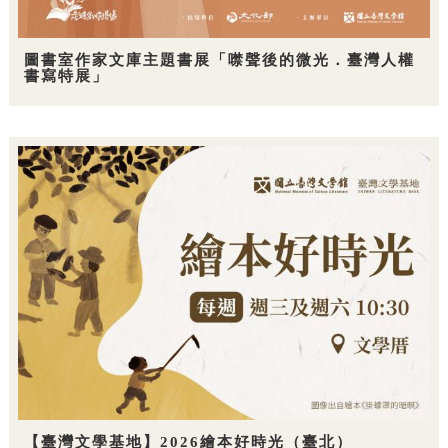
圖書室作家文庫主題書展「噤聲後的微光．臺灣人權
書寫特展」
【臺灣文學基地】2026繪本好時光（臺北）