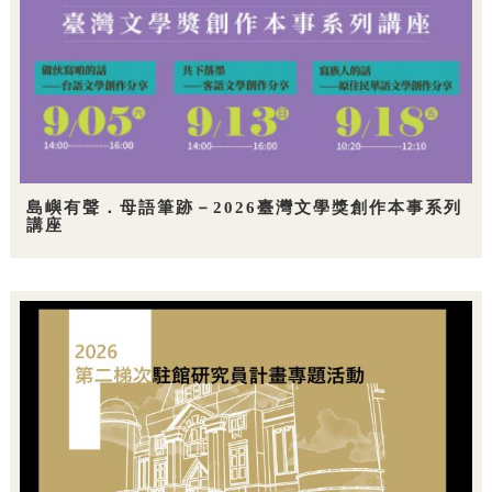
島嶼有聲．母語筆跡－2026臺灣文學獎創作本事系列
講座