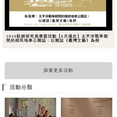
2026駐館研究員專題活動【8月場次】太平洋戰爭期
間的殖民地奉公雜誌：以雜誌《臺灣文藝》為例
探索更多活動
:::
活動分類