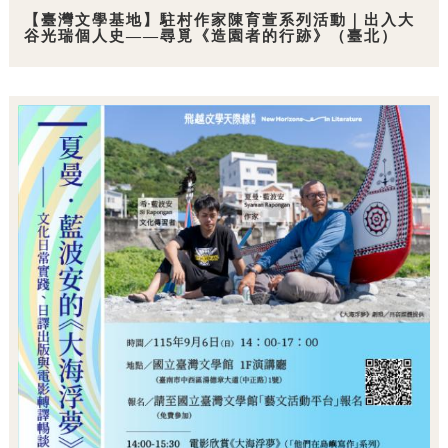
【臺灣文學基地】駐村作家陳育萱系列活動｜出入大
谷光瑞個人史——尋覓《造園者的行跡》（臺北）