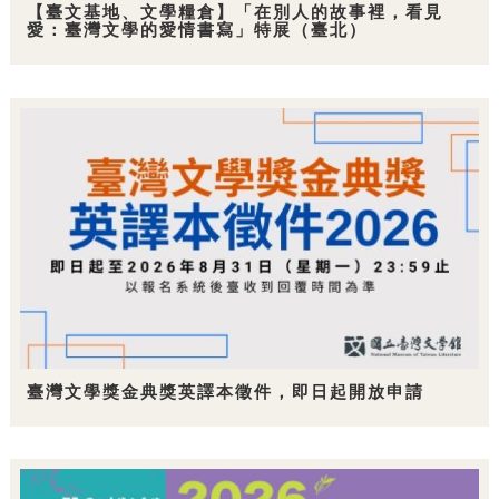
【臺文基地、文學糧倉】「在別人的故事裡，看見
愛：臺灣文學的愛情書寫」特展（臺北）
臺灣文學獎金典獎英譯本徵件，即日起開放申請