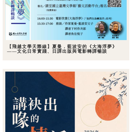
【飛越文學天際線】夏曼．藍波安的《大海浮夢》
——文化日常實踐、日譯出版與電影轉譯暢談