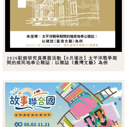
2026駐館研究員專題活動【8月場次】太平洋戰爭期
間的殖民地奉公雜誌：以雜誌《臺灣文藝》為例