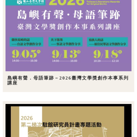
島嶼有聲．母語筆跡－2026臺灣文學獎創作本事系列
講座