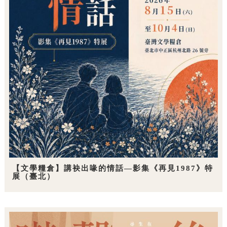
【文學糧倉】講袂出喙的情話—影集《再見1987》特
展（臺北）