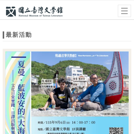
跳到主要內容
網站導覽
Togg
navig
網
站
最新活動
主
題