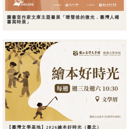
圖書室作家文庫主題書展「噤聲後的微光．臺灣人權
書寫特展」
【臺灣文學基地】2026繪本好時光（臺北）