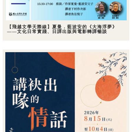
【飛越文學天際線】夏曼．藍波安的《大海浮夢》
——文化日常實踐、日譯出版與電影轉譯暢談