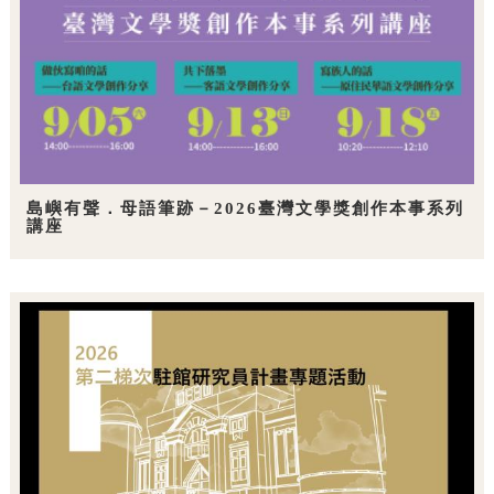
島嶼有聲．母語筆跡－2026臺灣文學獎創作本事系列
講座