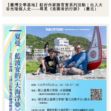
【臺灣文學基地】駐村作家陳育萱系列活動｜出入大
谷光瑞個人史——尋覓《造園者的行跡》（臺北）