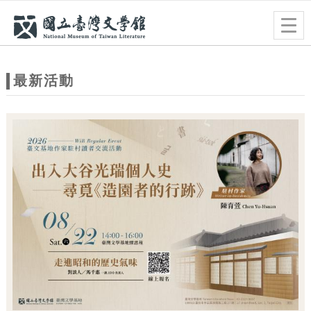
跳到主要內容
網站導覽
Togg
navig
網
站
最新活動
主
題