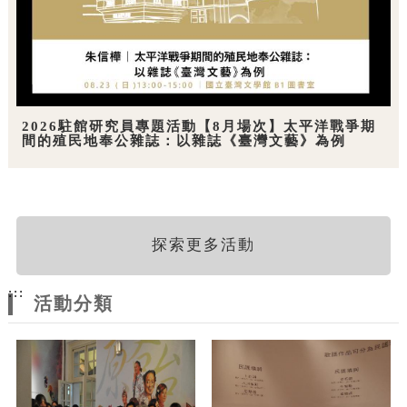
2026駐館研究員專題活動【8月場次】太平洋戰爭期
間的殖民地奉公雜誌：以雜誌《臺灣文藝》為例
探索更多活動
:::
活動分類