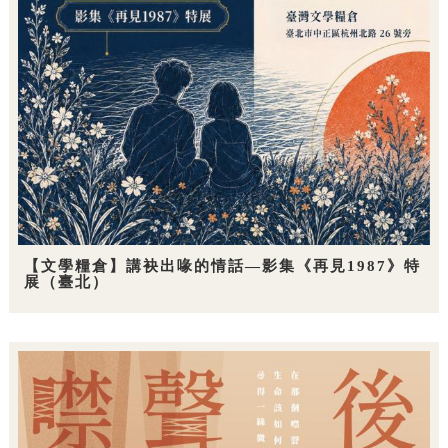
【文學糧倉】講袂出喙的情話—影集《再見1987》特
展（臺北）