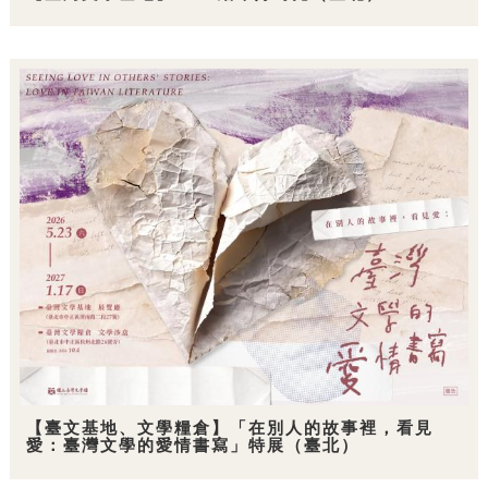
【臺文基地、文學糧倉】「在別人的故事裡，看見
愛：臺灣文學的愛情書寫」特展（臺北）