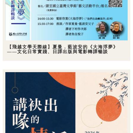
【飛越文學天際線】夏曼．藍波安的《大海浮夢》
——文化日常實踐、日譯出版與電影轉譯暢談