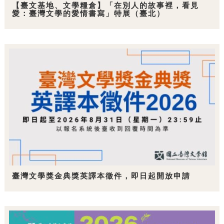
【臺文基地、文學糧倉】「在別人的故事裡，看見
愛：臺灣文學的愛情書寫」特展（臺北）
臺灣文學獎金典獎英譯本徵件，即日起開放申請