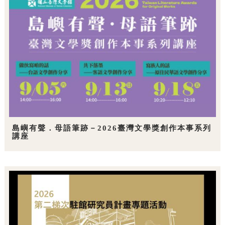
島嶼有聲．母語筆跡－2026臺灣文學獎創作本事系列
講座