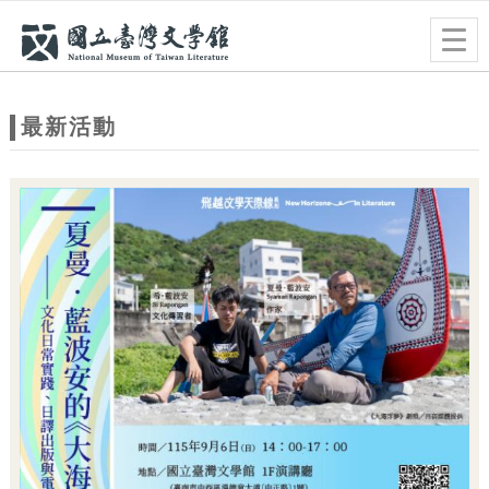
跳到主要內容
網站導覽
Togg
navig
網
站
最新活動
主
題