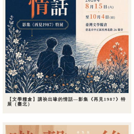
【文學糧倉】講袂出喙的情話—影集《再見1987》特
展（臺北）