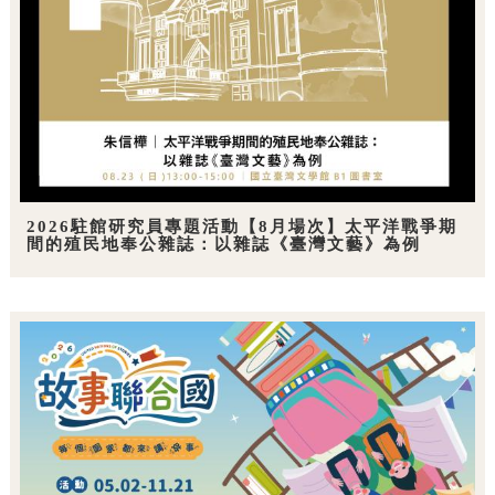
2026駐館研究員專題活動【8月場次】太平洋戰爭期
間的殖民地奉公雜誌：以雜誌《臺灣文藝》為例