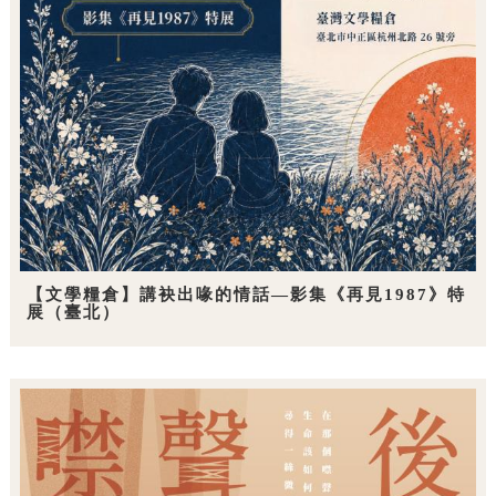
【文學糧倉】講袂出喙的情話—影集《再見1987》特
展（臺北）