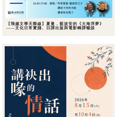
【飛越文學天際線】夏曼．藍波安的《大海浮夢》
——文化日常實踐、日譯出版與電影轉譯暢談