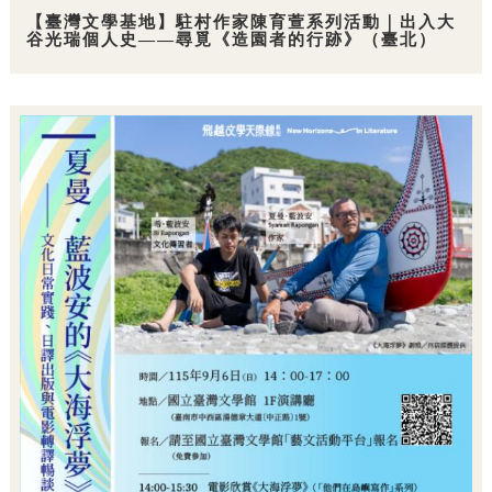
【臺灣文學基地】駐村作家陳育萱系列活動｜出入大
谷光瑞個人史——尋覓《造園者的行跡》（臺北）