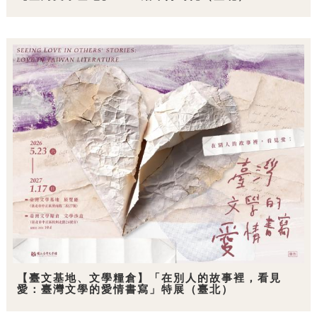
【臺文基地、文學糧倉】「在別人的故事裡，看見
愛：臺灣文學的愛情書寫」特展（臺北）