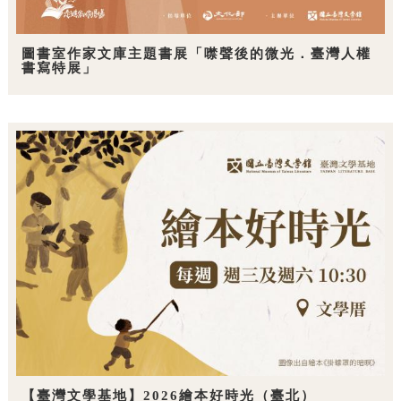
圖書室作家文庫主題書展「噤聲後的微光．臺灣人權
書寫特展」
【臺灣文學基地】2026繪本好時光（臺北）