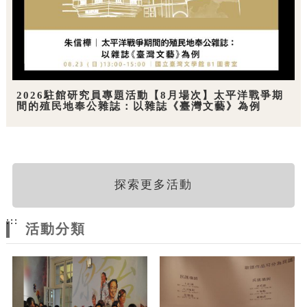
2026駐館研究員專題活動【8月場次】太平洋戰爭期
間的殖民地奉公雜誌：以雜誌《臺灣文藝》為例
探索更多活動
:::
活動分類