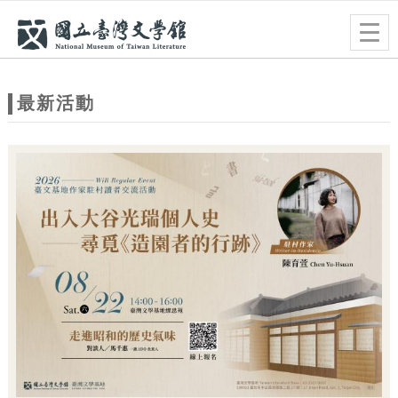
跳到主要內容
網站導覽
Togg
navig
網
站
最新活動
主
題