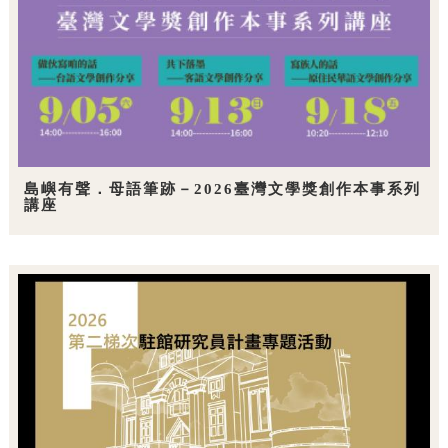
島嶼有聲．母語筆跡－2026臺灣文學獎創作本事系列
講座