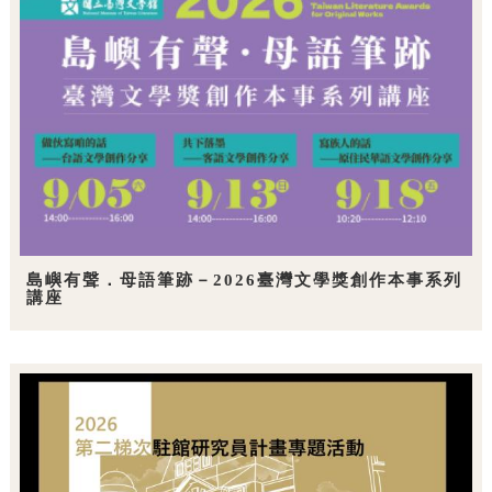
島嶼有聲．母語筆跡－2026臺灣文學獎創作本事系列
講座