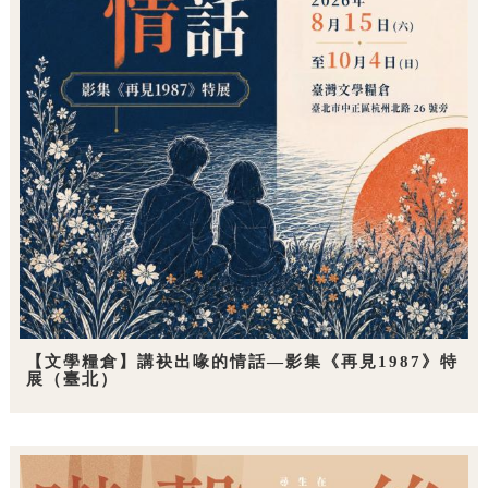
【文學糧倉】講袂出喙的情話—影集《再見1987》特
展（臺北）