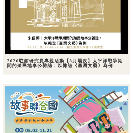
2026駐館研究員專題活動【8月場次】太平洋戰爭期
間的殖民地奉公雜誌：以雜誌《臺灣文藝》為例