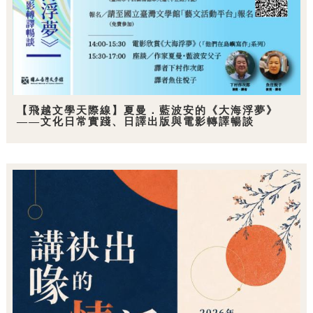
【飛越文學天際線】夏曼．藍波安的《大海浮夢》
——文化日常實踐、日譯出版與電影轉譯暢談