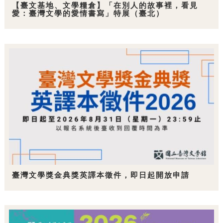
【臺文基地、文學糧倉】「在別人的故事裡，看見
愛：臺灣文學的愛情書寫」特展（臺北）
臺灣文學獎金典獎英譯本徵件，即日起開放申請