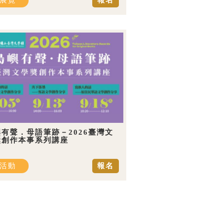
展覽
報名
有聲．母語筆跡－2026臺灣文
獎創作本事系列講座
活動
報名