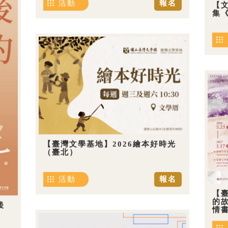
活動
報名
【
集《
【臺灣文學基地】2026繪本好時光
（臺北）
活動
報名
【
的
後
情