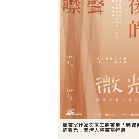
圖書室作家文庫主題書展「噤聲
的微光．臺灣人權書寫特展」