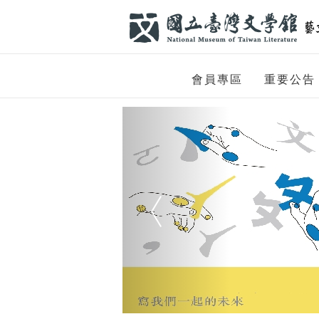
跳到主要內容
網站導覽
網
會員專區
重要公告
站
Previous
主
題