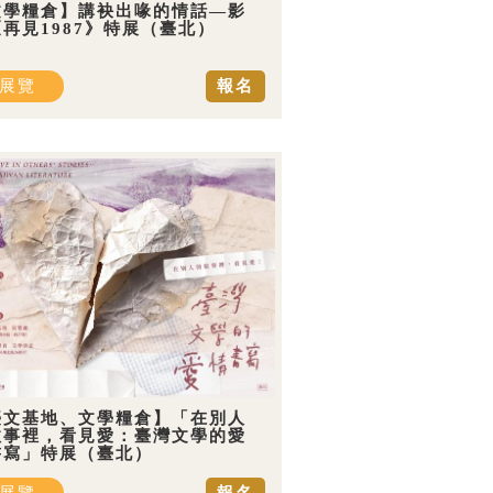
文學糧倉】講袂出喙的情話—影
再見1987》特展（臺北）
展覽
報名
臺文基地、文學糧倉】「在別人
故事裡，看見愛：臺灣文學的愛
書寫」特展（臺北）