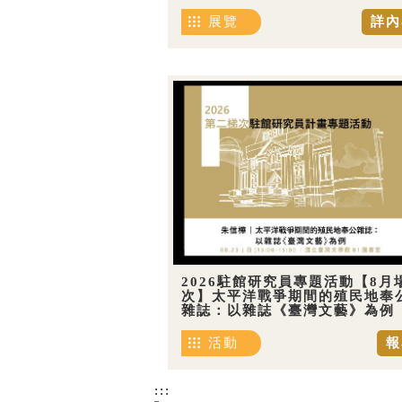
展覽
詳內
2026駐館研究員專題活動【8月
次】太平洋戰爭期間的殖民地奉
雜誌：以雜誌《臺灣文藝》為例
活動
報
:::