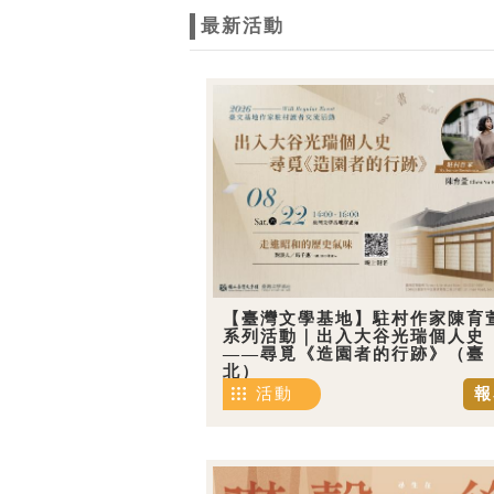
最新活動
【臺灣文學基地】駐村作家陳育
系列活動｜出入大谷光瑞個人史
——尋覓《造園者的行跡》（臺
北）
活動
報