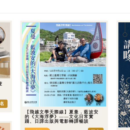
萱
名
【飛越文學天際線】夏曼．藍波安
的《大海浮夢》——文化日常實
踐、日譯出版與電影轉譯暢談