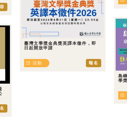
容
臺灣文學獎金典獎英譯本徵件，即
日起開放申請
活動
報名
島嶼
學
場
公
名