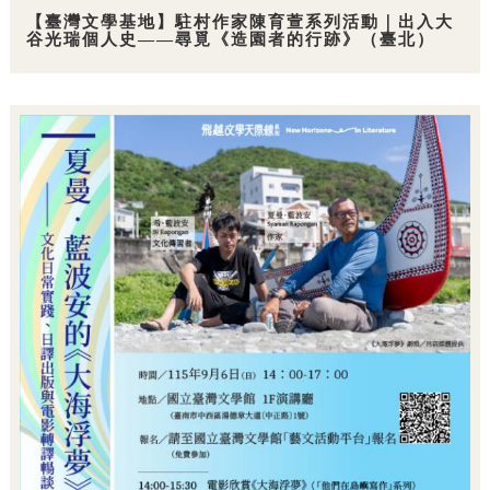
【臺灣文學基地】駐村作家陳育萱系列活動｜出入大
谷光瑞個人史——尋覓《造園者的行跡》（臺北）