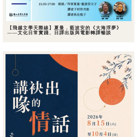
【飛越文學天際線】夏曼．藍波安的《大海浮夢》
——文化日常實踐、日譯出版與電影轉譯暢談