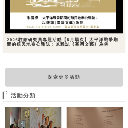
2026駐館研究員專題活動【8月場次】太平洋戰爭期
間的殖民地奉公雜誌：以雜誌《臺灣文藝》為例
探索更多活動
:::
活動分類