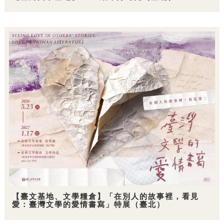
【臺文基地、文學糧倉】「在別人的故事裡，看見
愛：臺灣文學的愛情書寫」特展（臺北）