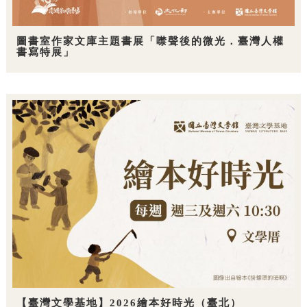
圖書室作家文庫主題書展「噤聲後的微光．臺灣人權
書寫特展」
【臺灣文學基地】2026繪本好時光（臺北）