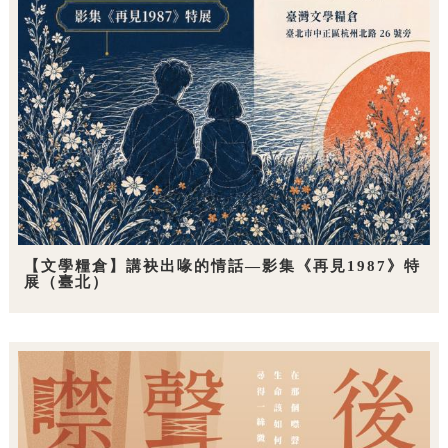
【文學糧倉】講袂出喙的情話—影集《再見1987》特
展（臺北）