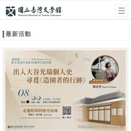
跳到主要內容
網站導覽
Togg
navig
網
站
最新活動
主
題