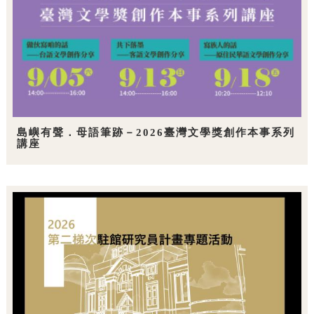
島嶼有聲．母語筆跡－2026臺灣文學獎創作本事系列
講座