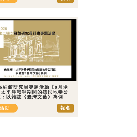
26駐館研究員專題活動【8月場
】太平洋戰爭期間的殖民地奉公
誌：以雜誌《臺灣文藝》為例
活動
報名