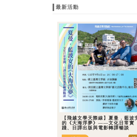
最新活動
【飛越文學天際線】夏曼．藍波
的《大海浮夢》——文化日常實
踐、日譯出版與電影轉譯暢談