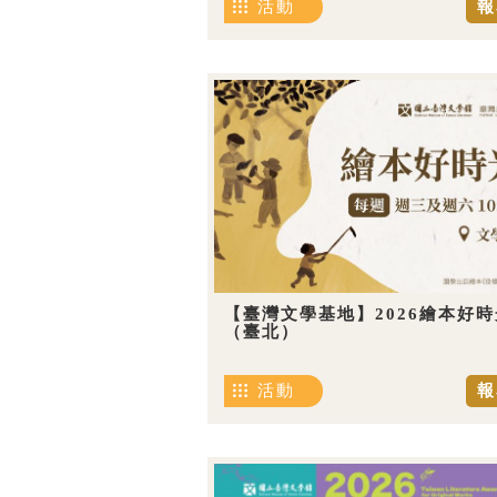
活動
報
【臺灣文學基地】2026繪本好時
（臺北）
活動
報