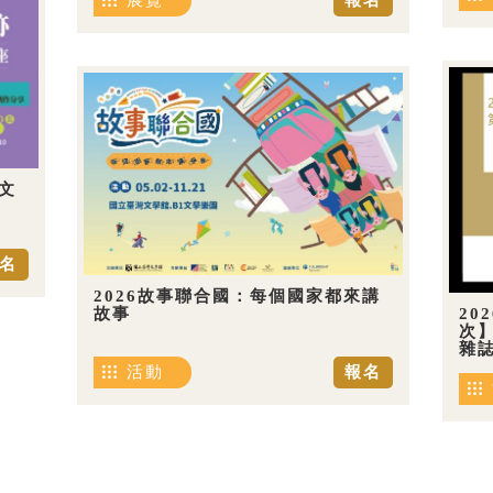
展覽
報名
文
名
2026故事聯合國：每個國家都來講
20
故事
次
雜
活動
報名