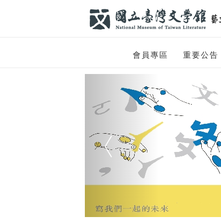
跳到主要內容
網站導覽
網
會員專區
重要公告
站
Previous
主
題