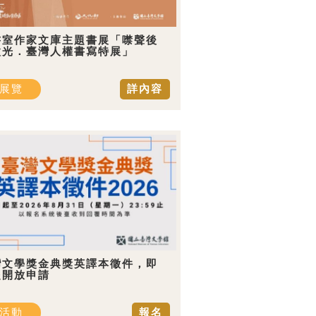
書室作家文庫主題書展「噤聲後
微光．臺灣人權書寫特展」
展覽
詳內容
灣文學獎金典獎英譯本徵件，即
起開放申請
活動
報名