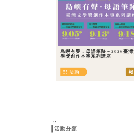
島嶼有聲．母語筆跡－2026臺灣
學獎創作本事系列講座
活動
報
:::
活動分類