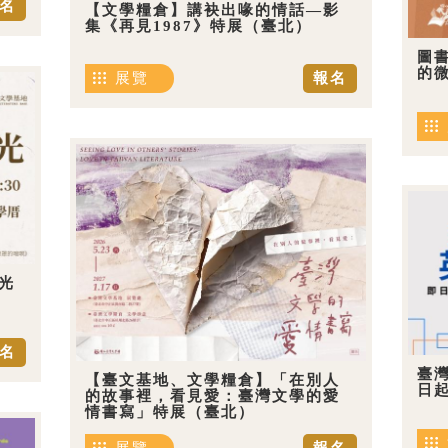
名
【文學糧倉】講袂出喙的情話—影
集《再見1987》特展（臺北）
圖
的
展覽
報名
光
名
臺
【臺文基地、文學糧倉】「在別人
日
的故事裡，看見愛：臺灣文學的愛
情書寫」特展（臺北）