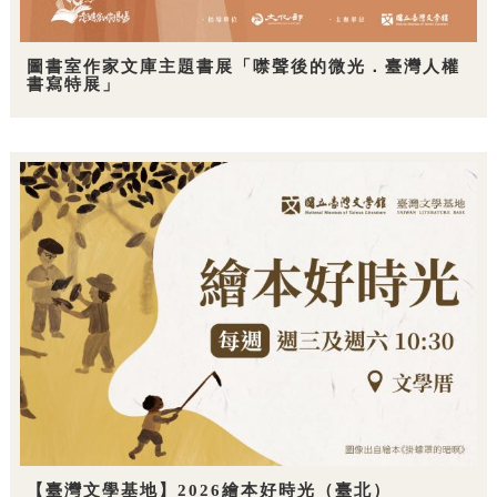
圖書室作家文庫主題書展「噤聲後的微光．臺灣人權
書寫特展」
【臺灣文學基地】2026繪本好時光（臺北）