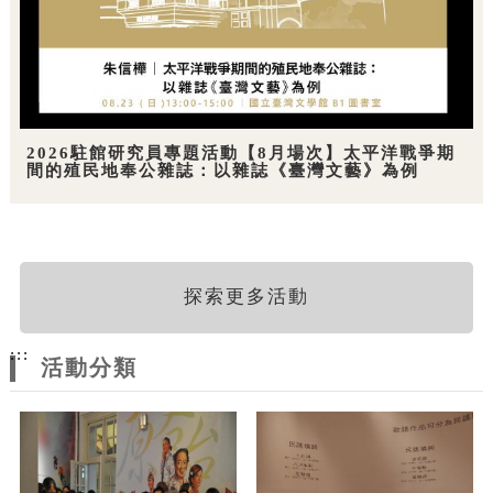
2026駐館研究員專題活動【8月場次】太平洋戰爭期
間的殖民地奉公雜誌：以雜誌《臺灣文藝》為例
探索更多活動
:::
活動分類