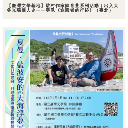
【臺灣文學基地】駐村作家陳育萱系列活動｜出入大
谷光瑞個人史——尋覓《造園者的行跡》（臺北）