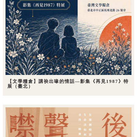
【文學糧倉】講袂出喙的情話—影集《再見1987》特
展（臺北）