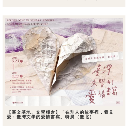
【臺文基地、文學糧倉】「在別人的故事裡，看見
愛：臺灣文學的愛情書寫」特展（臺北）