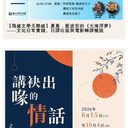
【飛越文學天際線】夏曼．藍波安的《大海浮夢》
——文化日常實踐、日譯出版與電影轉譯暢談