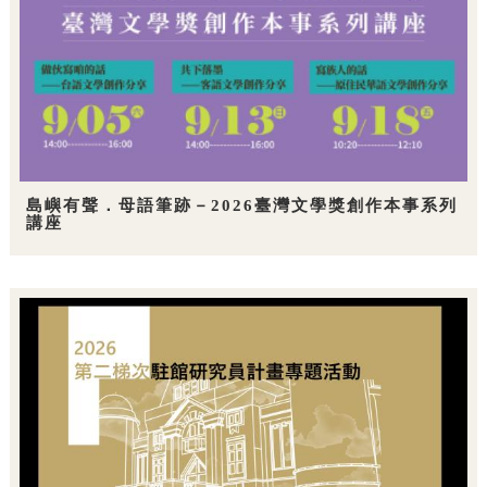
島嶼有聲．母語筆跡－2026臺灣文學獎創作本事系列
講座