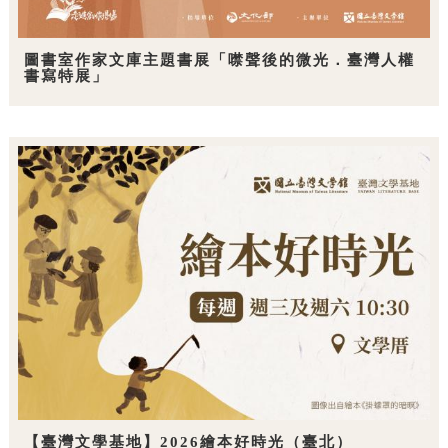
圖書室作家文庫主題書展「噤聲後的微光．臺灣人權
書寫特展」
【臺灣文學基地】2026繪本好時光（臺北）