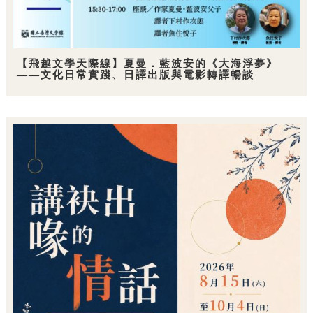
【飛越文學天際線】夏曼．藍波安的《大海浮夢》
——文化日常實踐、日譯出版與電影轉譯暢談