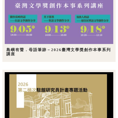
島嶼有聲．母語筆跡－2026臺灣文學獎創作本事系列
講座