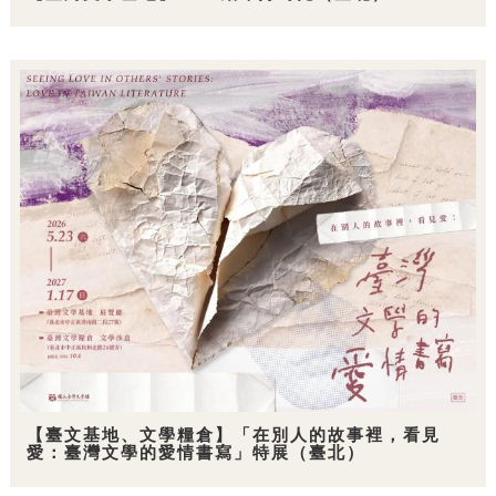
【臺文基地、文學糧倉】「在別人的故事裡，看見
愛：臺灣文學的愛情書寫」特展（臺北）