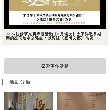
2026駐館研究員專題活動【8月場次】太平洋戰爭期
間的殖民地奉公雜誌：以雜誌《臺灣文藝》為例
探索更多活動
:::
活動分類