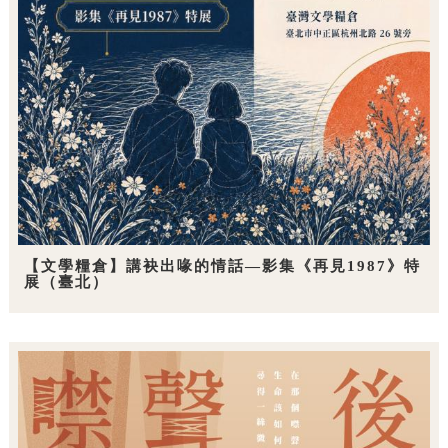
【文學糧倉】講袂出喙的情話—影集《再見1987》特
展（臺北）