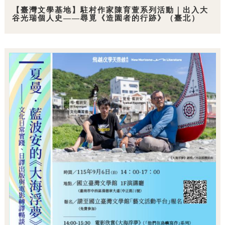
【臺灣文學基地】駐村作家陳育萱系列活動｜出入大
谷光瑞個人史——尋覓《造園者的行跡》（臺北）