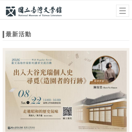
跳到主要內容
網站導覽
Togg
navig
網
站
最新活動
主
題