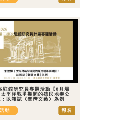
26駐館研究員專題活動【8月場
】太平洋戰爭期間的殖民地奉公
誌：以雜誌《臺灣文藝》為例
活動
報名