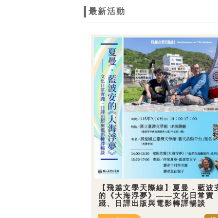
最新活動
【飛越文學天際線】夏曼．藍波
的《大海浮夢》——文化日常實
踐、日譯出版與電影轉譯暢談