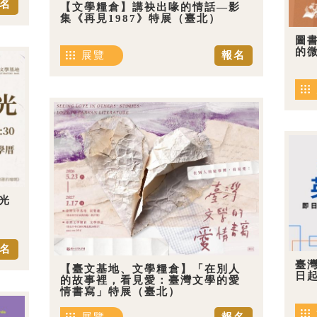
名
【文學糧倉】講袂出喙的情話—影
集《再見1987》特展（臺北）
圖
的
展覽
報名
光
名
臺
【臺文基地、文學糧倉】「在別人
日
的故事裡，看見愛：臺灣文學的愛
情書寫」特展（臺北）