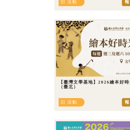
活動
報
【臺灣文學基地】2026繪本好時
（臺北）
活動
報