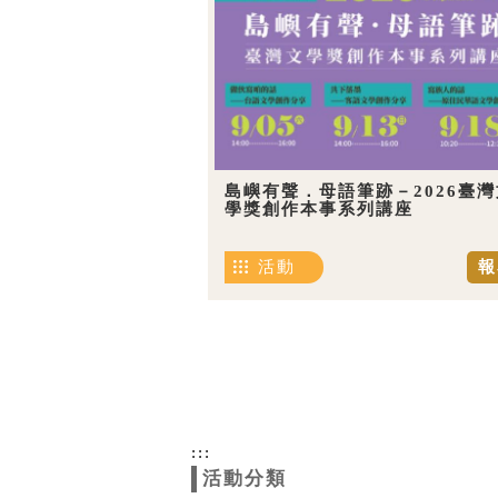
島嶼有聲．母語筆跡－2026臺灣
學獎創作本事系列講座
活動
報
:::
活動分類