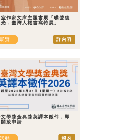
書室作家文庫主題書展「噤聲後
微光．臺灣人權書寫特展」
展覽
詳內容
灣文學獎金典獎英譯本徵件，即
起開放申請
活動
報名