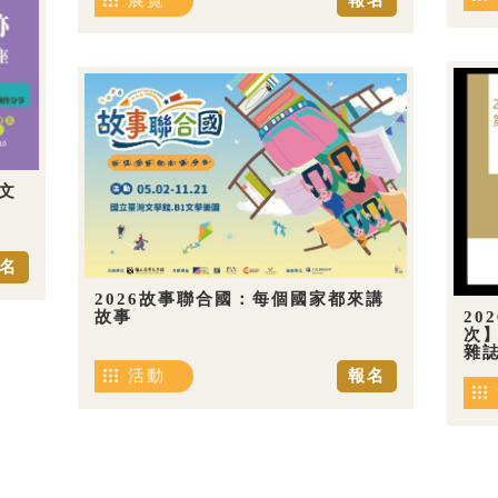
展覽
報名
文
名
2026故事聯合國：每個國家都來講
20
故事
次
雜
活動
報名