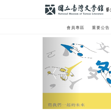
跳到主要內容
網站導覽
網
會員專區
重要公告
站
Previous
主
題