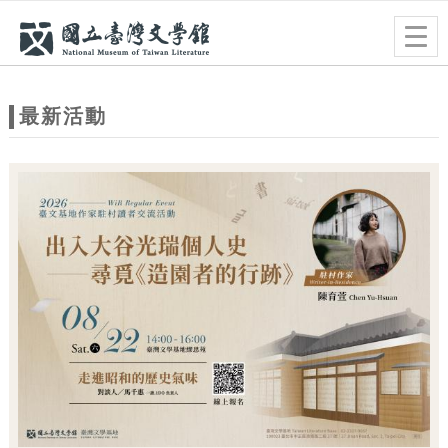
跳到主要內容
網站導覽
Togg
navig
網
站
最新活動
主
題