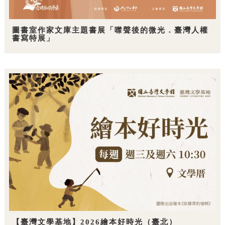
圖書室作家文庫主題書展「噤聲後的微光．臺灣人權
書寫特展」
【臺灣文學基地】2026繪本好時光（臺北）