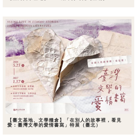
【臺文基地、文學糧倉】「在別人的故事裡，看見
愛：臺灣文學的愛情書寫」特展（臺北）