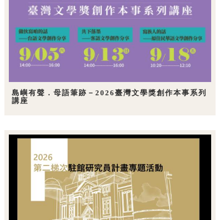
島嶼有聲．母語筆跡－2026臺灣文學獎創作本事系列
講座