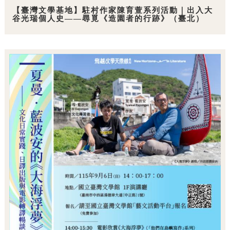
【臺灣文學基地】駐村作家陳育萱系列活動｜出入大
谷光瑞個人史——尋覓《造園者的行跡》（臺北）