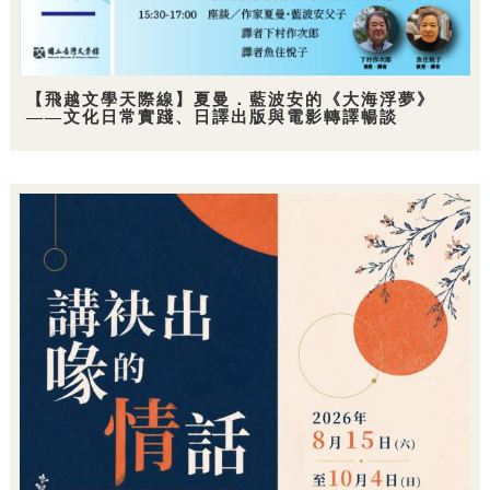
【飛越文學天際線】夏曼．藍波安的《大海浮夢》
——文化日常實踐、日譯出版與電影轉譯暢談