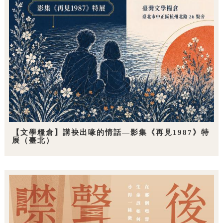
【文學糧倉】講袂出喙的情話—影集《再見1987》特
展（臺北）