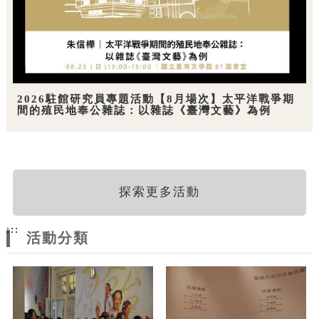
2026駐館研究員專題活動【8月場次】太平洋戰爭期
間的殖民地奉公雜誌：以雜誌《臺灣文藝》為例
探索更多活動
:::
活動分類