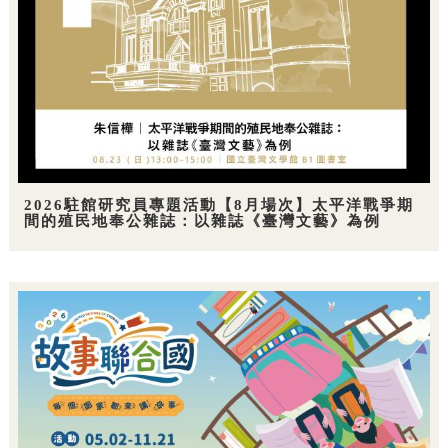
2026駐館研究員專題活動【8月場次】太平洋戰爭期
間的殖民地奉公雜誌：以雜誌《臺灣文藝》為例