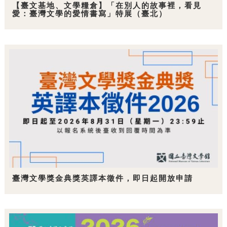
【臺文基地、文學糧倉】「在別人的故事裡，看見
愛：臺灣文學的愛情書寫」特展（臺北）
臺灣文學獎金典獎英譯本徵件，即日起開放申請