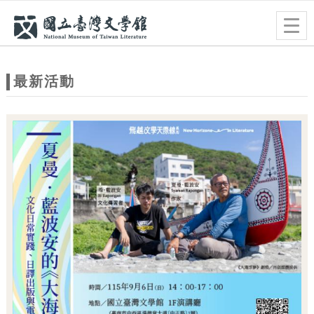
跳到主要內容
網站導覽
Togg
navig
網
站
最新活動
主
題