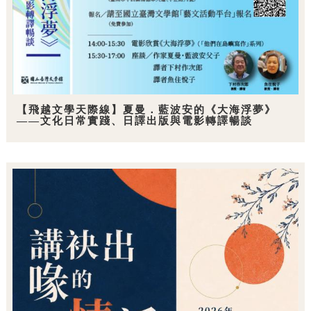
【飛越文學天際線】夏曼．藍波安的《大海浮夢》
——文化日常實踐、日譯出版與電影轉譯暢談