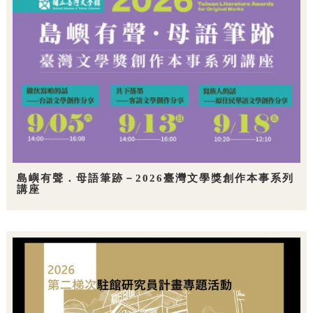
島嶼有聲．母語筆跡－2026臺灣文學獎創作本事系列
講座