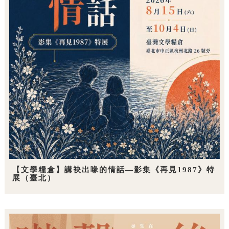
【文學糧倉】講袂出喙的情話—影集《再見1987》特
展（臺北）