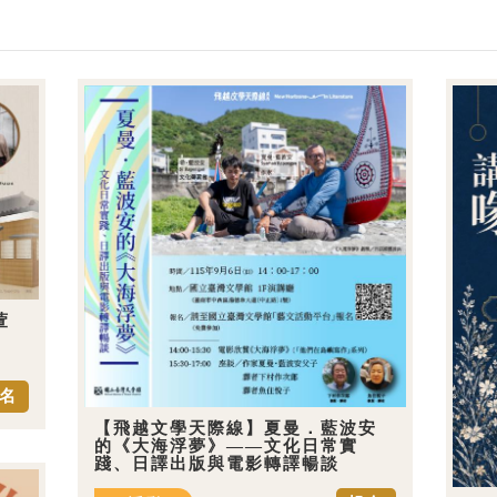
萱
名
【飛越文學天際線】夏曼．藍波安
的《大海浮夢》——文化日常實
踐、日譯出版與電影轉譯暢談