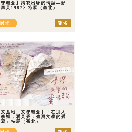
文學糧倉】講袂出喙的情話—影
再見1987》特展（臺北）
展覽
報名
臺文基地、文學糧倉】「在別人
故事裡，看見愛：臺灣文學的愛
書寫」特展（臺北）