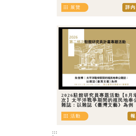
展覽
詳內
2026駐館研究員專題活動【8月
次】太平洋戰爭期間的殖民地奉
雜誌：以雜誌《臺灣文藝》為例
活動
報
:::