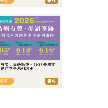
展覽
報名
有聲．母語筆跡－2026臺灣文
獎創作本事系列講座
活動
報名