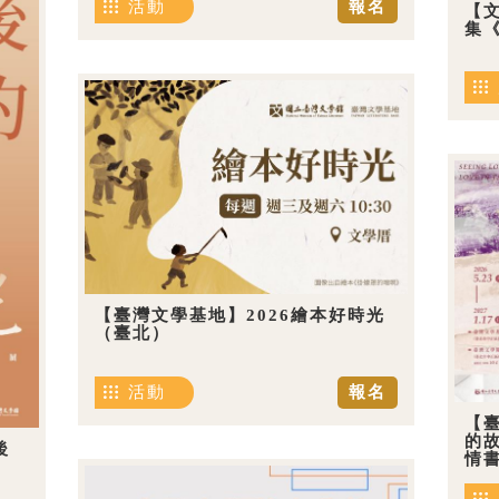
活動
報名
【
集《
【臺灣文學基地】2026繪本好時光
（臺北）
活動
報名
【
的
後
情