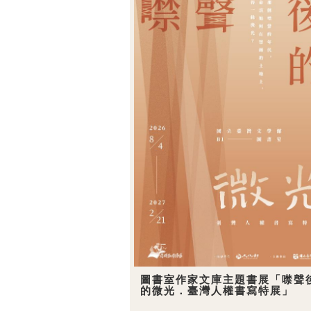
圖書室作家文庫主題書展「噤聲
的微光．臺灣人權書寫特展」