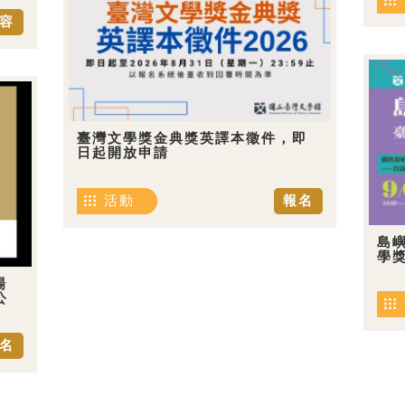
容
臺灣文學獎金典獎英譯本徵件，即
日起開放申請
活動
報名
島嶼
學
場
公
名