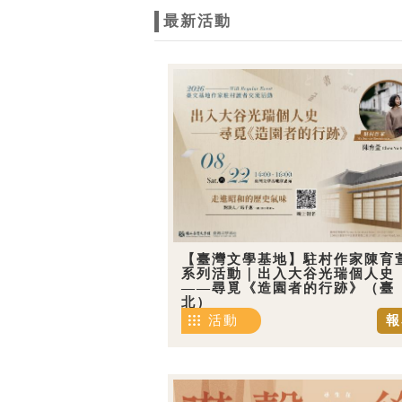
最新活動
【臺灣文學基地】駐村作家陳育
系列活動｜出入大谷光瑞個人史
——尋覓《造園者的行跡》（臺
北）
活動
報