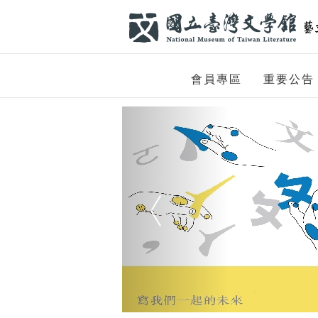
跳到主要內容
網站導覽
網
會員專區
重要公告
站
Previous
主
題