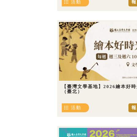
活動
報
【臺灣文學基地】2026繪本好時
（臺北）
活動
報