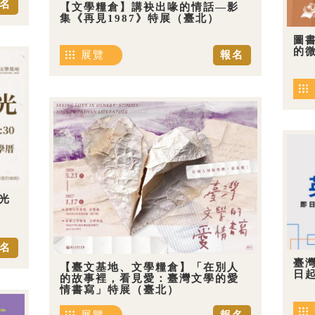
名
【文學糧倉】講袂出喙的情話—影
集《再見1987》特展（臺北）
圖
的
展覽
報名
光
名
臺
【臺文基地、文學糧倉】「在別人
日
的故事裡，看見愛：臺灣文學的愛
情書寫」特展（臺北）