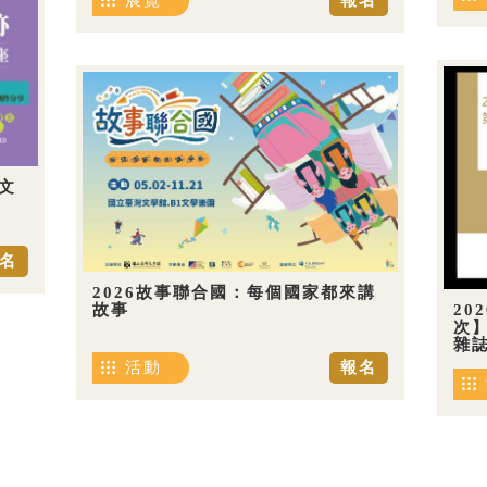
展覽
報名
文
名
2026故事聯合國：每個國家都來講
20
故事
次
雜
活動
報名