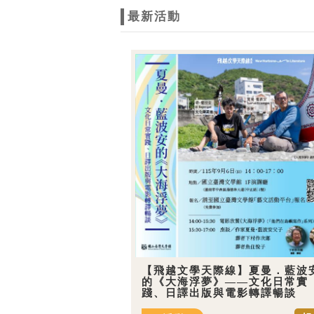
最新活動
【飛越文學天際線】夏曼．藍波
的《大海浮夢》——文化日常實
踐、日譯出版與電影轉譯暢談