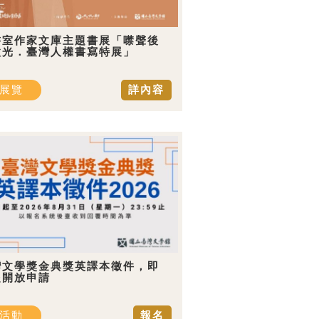
書室作家文庫主題書展「噤聲後
微光．臺灣人權書寫特展」
展覽
詳內容
灣文學獎金典獎英譯本徵件，即
起開放申請
活動
報名