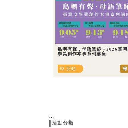
島嶼有聲．母語筆跡－2026臺灣
學獎創作本事系列講座
活動
報
:::
活動分類