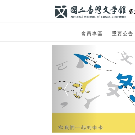
跳到主要內容
網站導覽
網
會員專區
重要公告
站
Previous
主
題