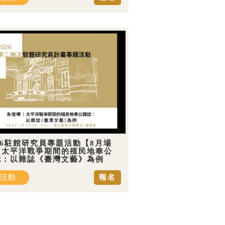
26駐館研究員專題活動【8月場
】太平洋戰爭期間的殖民地奉公
誌：以雜誌《臺灣文藝》為例
活動
報名