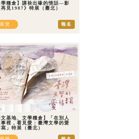
文學糧倉】講袂出喙的情話—影
再見1987》特展（臺北）
展覽
報名
臺文基地、文學糧倉】「在別人
故事裡，看見愛：臺灣文學的愛
書寫」特展（臺北）