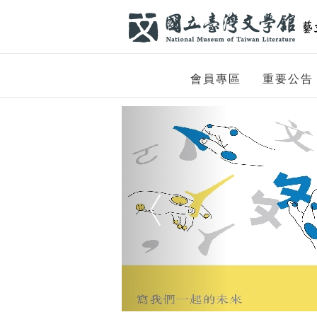
跳到主要內容
網站導覽
網
會員專區
重要公告
站
Previous
主
題