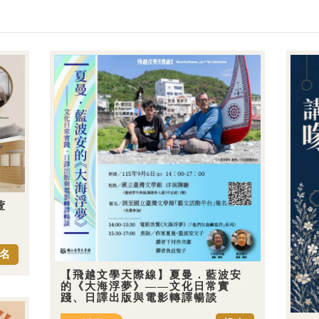
萱
名
【飛越文學天際線】夏曼．藍波安
的《大海浮夢》——文化日常實
踐、日譯出版與電影轉譯暢談