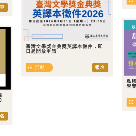
容
臺灣文學獎金典獎英譯本徵件，即
日起開放申請
活動
報名
島嶼
學
場
公
名