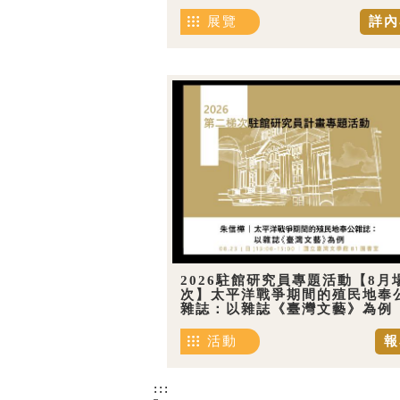
展覽
詳內
2026駐館研究員專題活動【8月
次】太平洋戰爭期間的殖民地奉
雜誌：以雜誌《臺灣文藝》為例
活動
報
:::