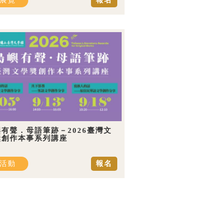
展覽
報名
有聲．母語筆跡－2026臺灣文
獎創作本事系列講座
活動
報名