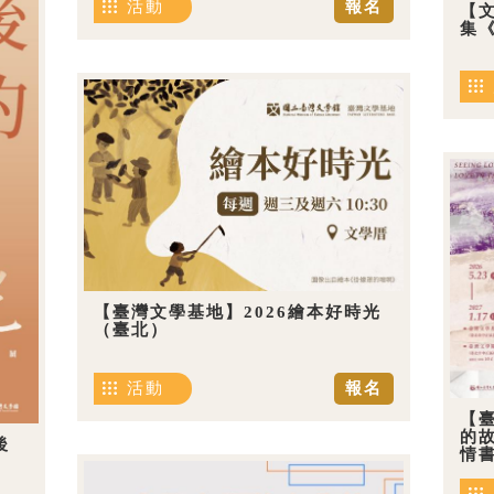
活動
報名
【
集《
【臺灣文學基地】2026繪本好時光
（臺北）
活動
報名
【
的
後
情