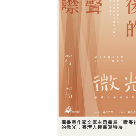
圖書室作家文庫主題書展「噤聲
的微光．臺灣人權書寫特展」