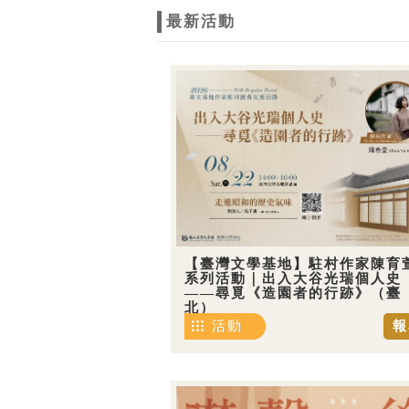
最新活動
【臺灣文學基地】駐村作家陳育
系列活動｜出入大谷光瑞個人史
——尋覓《造園者的行跡》（臺
北）
活動
報