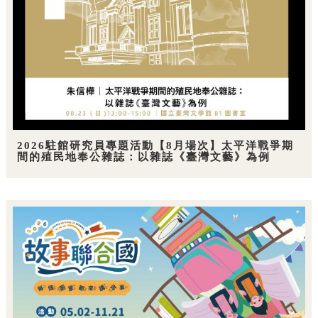
2026駐館研究員專題活動【8月場次】太平洋戰爭期
間的殖民地奉公雜誌：以雜誌《臺灣文藝》為例