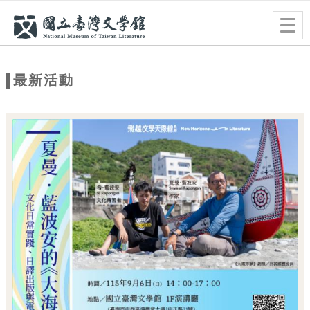
跳到主要內容
網站導覽
Togg
navig
網
站
最新活動
主
題