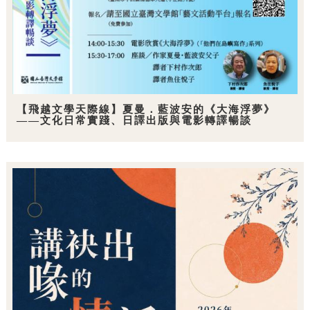
【飛越文學天際線】夏曼．藍波安的《大海浮夢》
——文化日常實踐、日譯出版與電影轉譯暢談