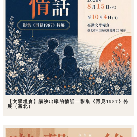
【文學糧倉】講袂出喙的情話—影集《再見1987》特
展（臺北）