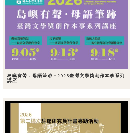
島嶼有聲．母語筆跡－2026臺灣文學獎創作本事系列
講座