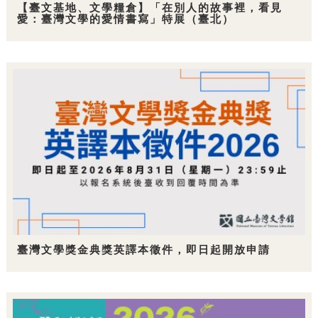
【臺文基地、文學糧倉】「在別人的故事裡，看見
愛：臺灣文學的愛情書寫」特展（臺北）
臺灣文學獎金典獎英譯本徵件，即日起開放申請