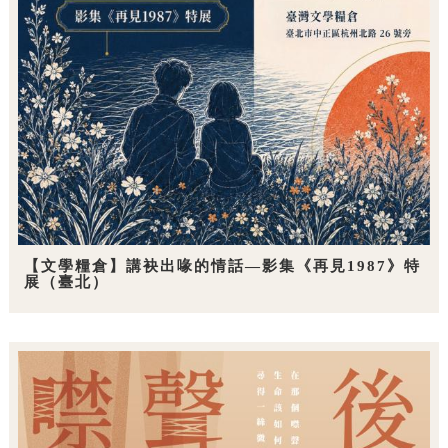
【文學糧倉】講袂出喙的情話—影集《再見1987》特
展（臺北）