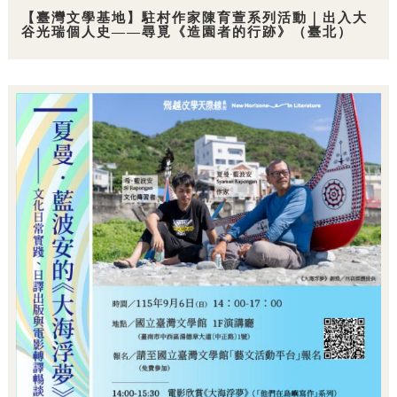
【臺灣文學基地】駐村作家陳育萱系列活動｜出入大
谷光瑞個人史——尋覓《造園者的行跡》（臺北）