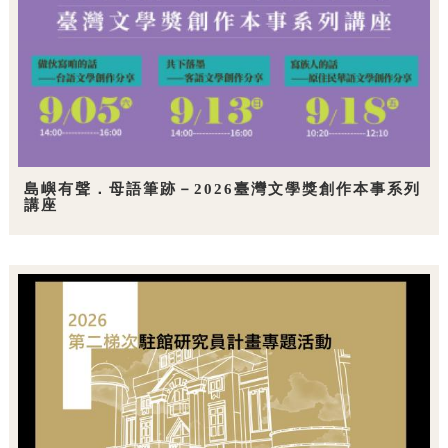
島嶼有聲．母語筆跡－2026臺灣文學獎創作本事系列
講座