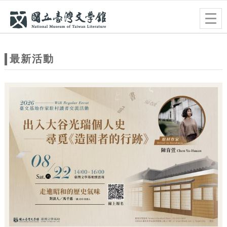
跳到主要內容
網站導覽
Togg
navig
網
站
最新活動
主
題