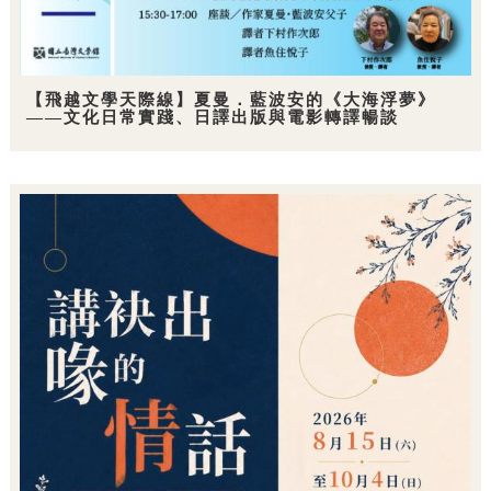
【飛越文學天際線】夏曼．藍波安的《大海浮夢》
——文化日常實踐、日譯出版與電影轉譯暢談