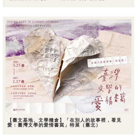
【臺文基地、文學糧倉】「在別人的故事裡，看見
愛：臺灣文學的愛情書寫」特展（臺北）