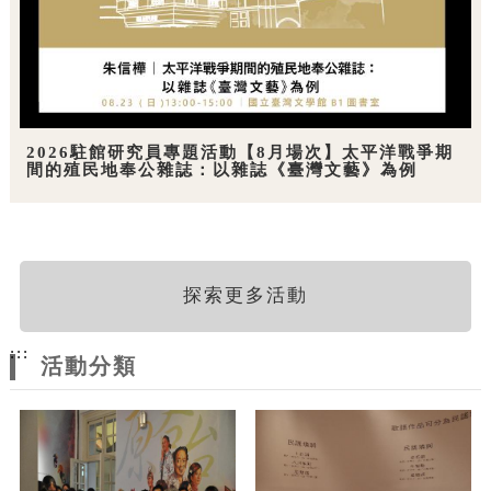
2026駐館研究員專題活動【8月場次】太平洋戰爭期
間的殖民地奉公雜誌：以雜誌《臺灣文藝》為例
探索更多活動
:::
活動分類