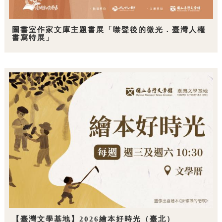
圖書室作家文庫主題書展「噤聲後的微光．臺灣人權
書寫特展」
【臺灣文學基地】2026繪本好時光（臺北）