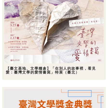
【臺文基地、文學糧倉】「在別人的故事裡，看見
愛：臺灣文學的愛情書寫」特展（臺北）