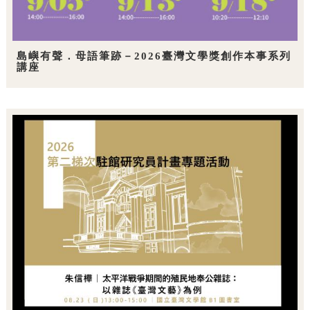
島嶼有聲．母語筆跡－2026臺灣文學獎創作本事系列
講座