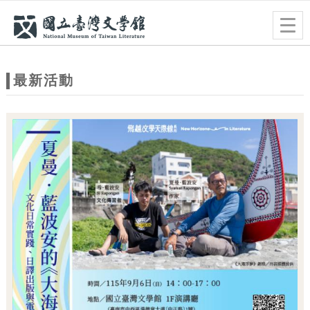
跳到主要內容
網站導覽
Togg
navig
網
站
最新活動
主
題