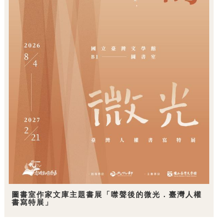
圖書室作家文庫主題書展「噤聲後的微光．臺灣人權
書寫特展」