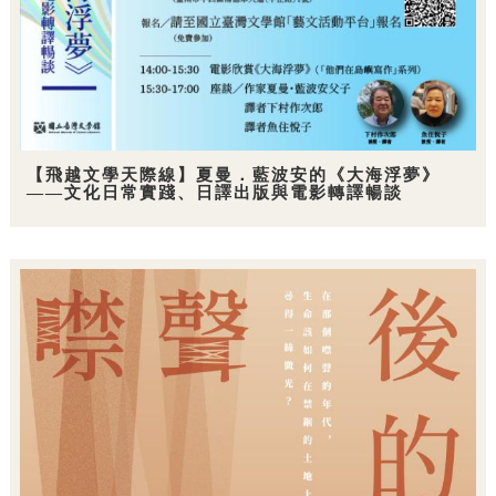
【飛越文學天際線】夏曼．藍波安的《大海浮夢》
——文化日常實踐、日譯出版與電影轉譯暢談