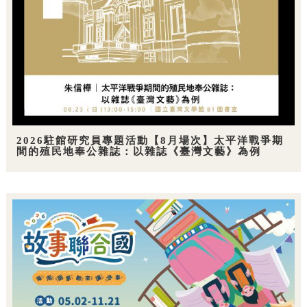
2026駐館研究員專題活動【8月場次】太平洋戰爭期
間的殖民地奉公雜誌：以雜誌《臺灣文藝》為例