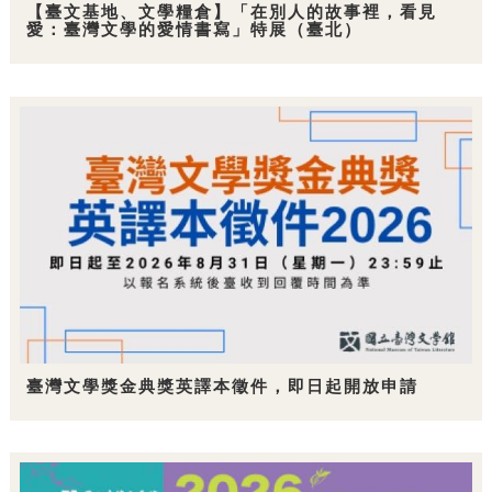
【臺文基地、文學糧倉】「在別人的故事裡，看見
愛：臺灣文學的愛情書寫」特展（臺北）
臺灣文學獎金典獎英譯本徵件，即日起開放申請