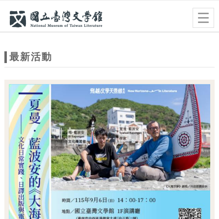
跳到主要內容
網站導覽
Togg
navig
網
站
最新活動
主
題