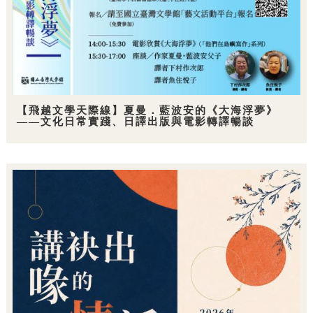
【飛越文學天際線】夏曼．藍波安的《大海浮夢》
——文化日常實踐、日譯出版與電影轉譯暢談