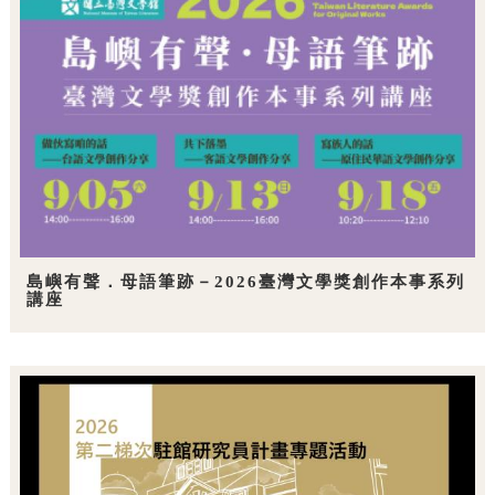
島嶼有聲．母語筆跡－2026臺灣文學獎創作本事系列
講座