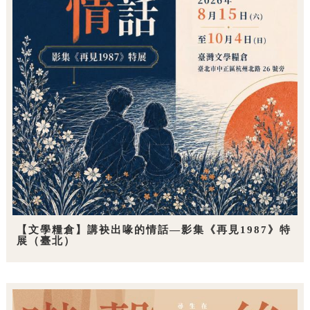
【文學糧倉】講袂出喙的情話—影集《再見1987》特
展（臺北）