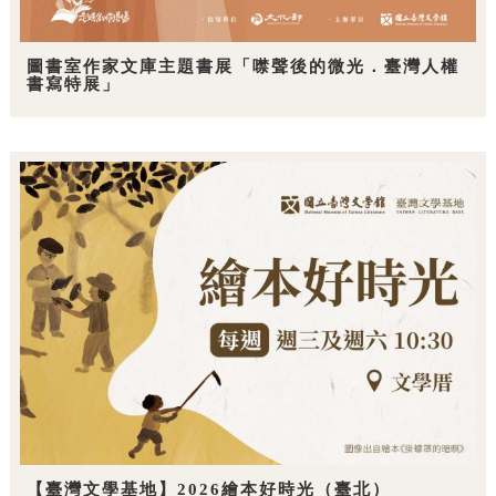
圖書室作家文庫主題書展「噤聲後的微光．臺灣人權
書寫特展」
【臺灣文學基地】2026繪本好時光（臺北）