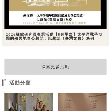
2026駐館研究員專題活動【8月場次】太平洋戰爭期
間的殖民地奉公雜誌：以雜誌《臺灣文藝》為例
探索更多活動
:::
活動分類