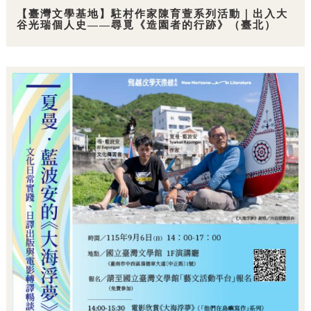
【臺灣文學基地】駐村作家陳育萱系列活動｜出入大
谷光瑞個人史——尋覓《造園者的行跡》（臺北）