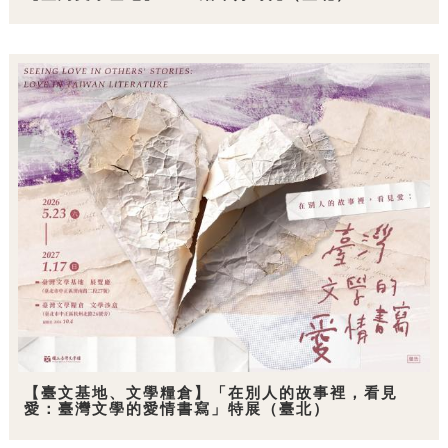
【臺文基地、文學糧倉】「在別人的故事裡，看見
愛：臺灣文學的愛情書寫」特展（臺北）