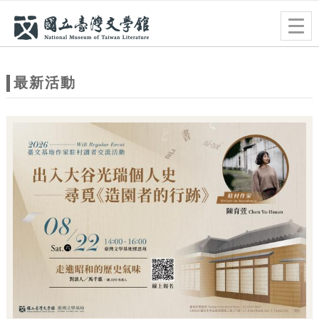
跳到主要內容
網站導覽
Togg
navig
網
站
最新活動
主
題