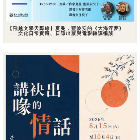
【飛越文學天際線】夏曼．藍波安的《大海浮夢》
——文化日常實踐、日譯出版與電影轉譯暢談