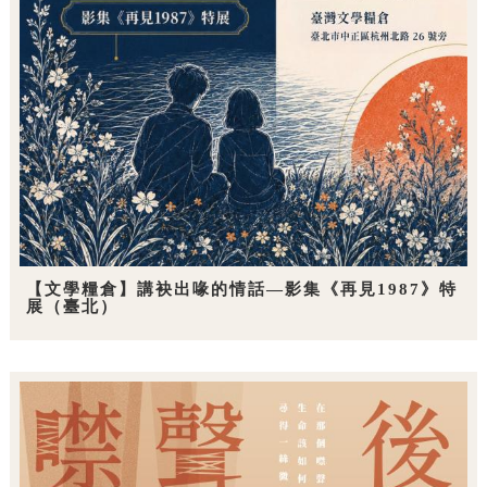
【文學糧倉】講袂出喙的情話—影集《再見1987》特
展（臺北）