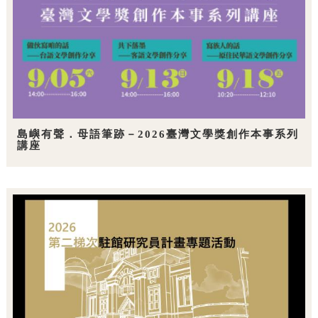
島嶼有聲．母語筆跡－2026臺灣文學獎創作本事系列
講座