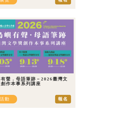
展覽
報名
有聲．母語筆跡－2026臺灣文
獎創作本事系列講座
活動
報名