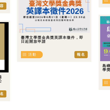
容
臺灣文學獎金典獎英譯本徵件，即
日起開放申請
活動
報名
島嶼
學
場
公
名