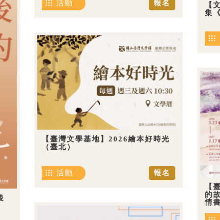
活動
報名
【
集《
【臺灣文學基地】2026繪本好時光
（臺北）
活動
報名
【
的
後
情