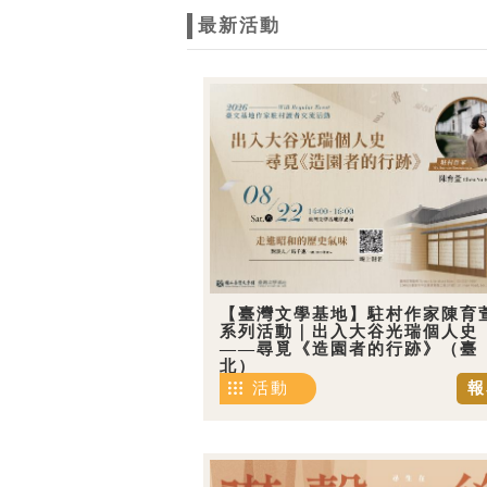
最新活動
【臺灣文學基地】駐村作家陳育
系列活動｜出入大谷光瑞個人史
——尋覓《造園者的行跡》（臺
北）
活動
報