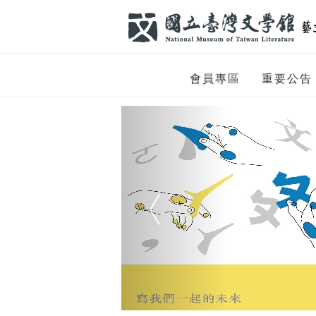
跳到主要內容
網站導覽
網
會員專區
重要公告
站
Previous
主
題