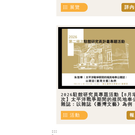
展覽
詳內
2026駐館研究員專題活動【8月
次】太平洋戰爭期間的殖民地奉
雜誌：以雜誌《臺灣文藝》為例
活動
報
:::