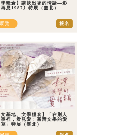
文學糧倉】講袂出喙的情話—影
再見1987》特展（臺北）
展覽
報名
臺文基地、文學糧倉】「在別人
故事裡，看見愛：臺灣文學的愛
書寫」特展（臺北）