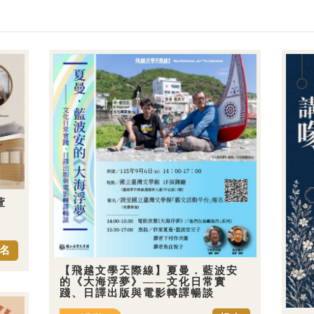
萱
名
【飛越文學天際線】夏曼．藍波安
的《大海浮夢》——文化日常實
踐、日譯出版與電影轉譯暢談