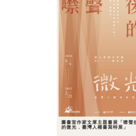
圖書室作家文庫主題書展「噤聲
的微光．臺灣人權書寫特展」