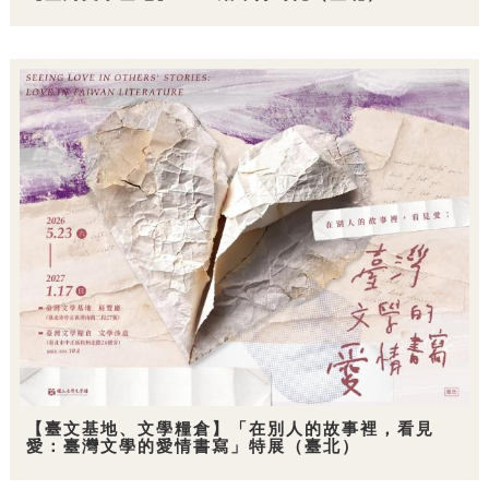
【臺文基地、文學糧倉】「在別人的故事裡，看見
愛：臺灣文學的愛情書寫」特展（臺北）