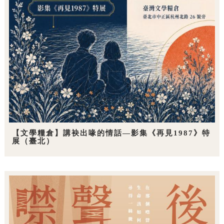
【文學糧倉】講袂出喙的情話—影集《再見1987》特
展（臺北）