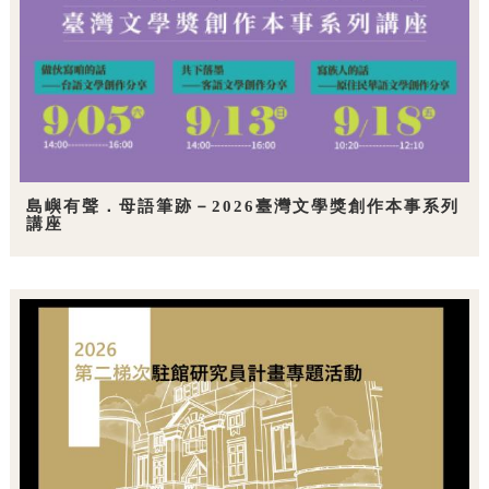
島嶼有聲．母語筆跡－2026臺灣文學獎創作本事系列
講座