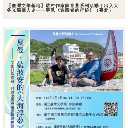
【臺灣文學基地】駐村作家陳育萱系列活動｜出入大
谷光瑞個人史——尋覓《造園者的行跡》（臺北）