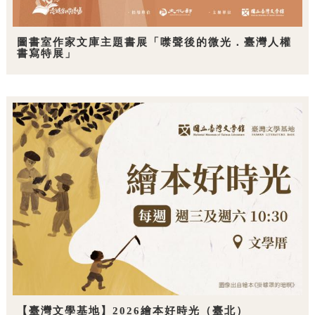
圖書室作家文庫主題書展「噤聲後的微光．臺灣人權
書寫特展」
【臺灣文學基地】2026繪本好時光（臺北）