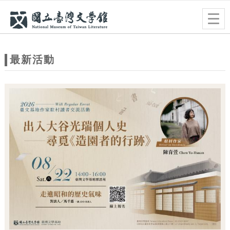
跳到主要內容
網站導覽
Togg
navig
網
站
最新活動
主
題