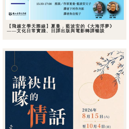
【飛越文學天際線】夏曼．藍波安的《大海浮夢》
——文化日常實踐、日譯出版與電影轉譯暢談