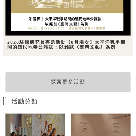
2026駐館研究員專題活動【8月場次】太平洋戰爭期
間的殖民地奉公雜誌：以雜誌《臺灣文藝》為例
探索更多活動
:::
活動分類