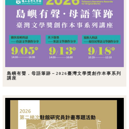
島嶼有聲．母語筆跡－2026臺灣文學獎創作本事系列
講座