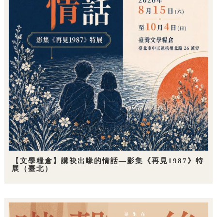
【文學糧倉】講袂出喙的情話—影集《再見1987》特
展（臺北）