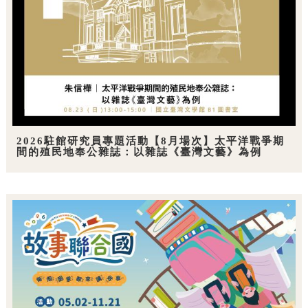
2026駐館研究員專題活動【8月場次】太平洋戰爭期
間的殖民地奉公雜誌：以雜誌《臺灣文藝》為例