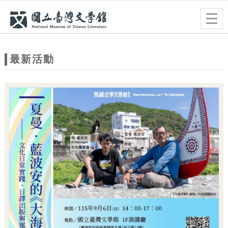
跳到主要內容
網站導覽
Togg
navig
網
站
最新活動
主
題