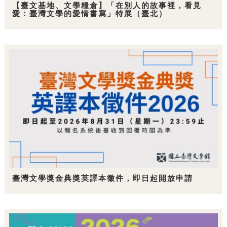
【臺文基地、文學糧倉】「在別人的故事裡，看見
愛：臺灣文學的愛情書寫」特展（臺北）
臺灣文學獎金典獎英譯本徵件，即日起開放申請