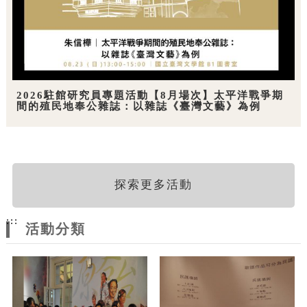
2026駐館研究員專題活動【8月場次】太平洋戰爭期
間的殖民地奉公雜誌：以雜誌《臺灣文藝》為例
探索更多活動
:::
活動分類