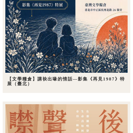
【文學糧倉】講袂出喙的情話—影集《再見1987》特
展（臺北）