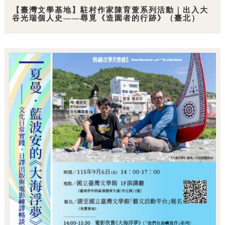
【臺灣文學基地】駐村作家陳育萱系列活動｜出入大
谷光瑞個人史——尋覓《造園者的行跡》（臺北）