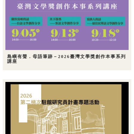
島嶼有聲．母語筆跡－2026臺灣文學獎創作本事系列
講座