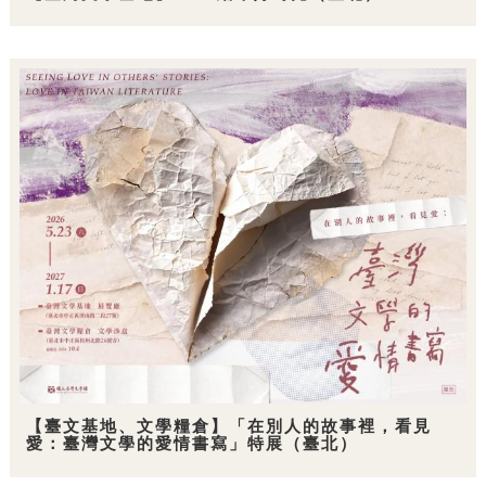
【臺文基地、文學糧倉】「在別人的故事裡，看見
愛：臺灣文學的愛情書寫」特展（臺北）