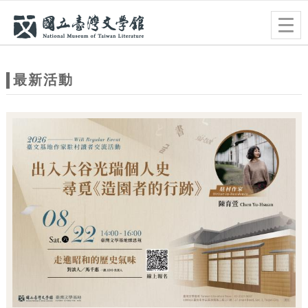
跳到主要內容
網站導覽
Togg
navig
網
站
最新活動
主
題