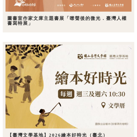
圖書室作家文庫主題書展「噤聲後的微光．臺灣人權
書寫特展」
【臺灣文學基地】2026繪本好時光（臺北）