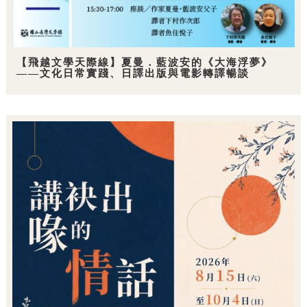
【飛越文學天際線】夏曼．藍波安的《大海浮夢》
——文化日常實踐、日譯出版與電影轉譯暢談