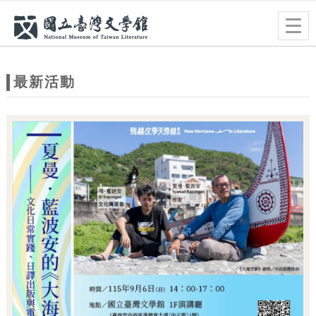
跳到主要內容
網站導覽
Togg
navig
網
站
最新活動
主
題