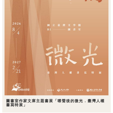
圖書室作家文庫主題書展「噤聲後的微光．臺灣人權
書寫特展」