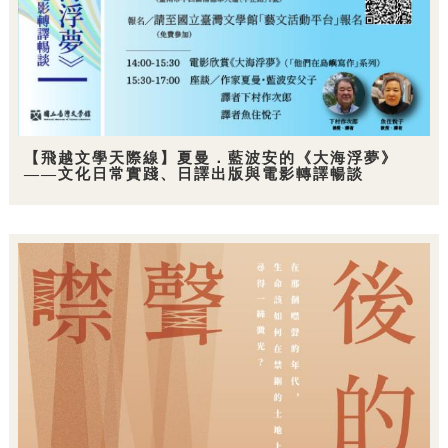
【飛越文學天際線】夏曼．藍波安的《大海浮夢》
——文化日常實踐、日譯出版與電影轉譯暢談