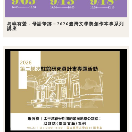
島嶼有聲．母語筆跡－2026臺灣文學獎創作本事系列
講座