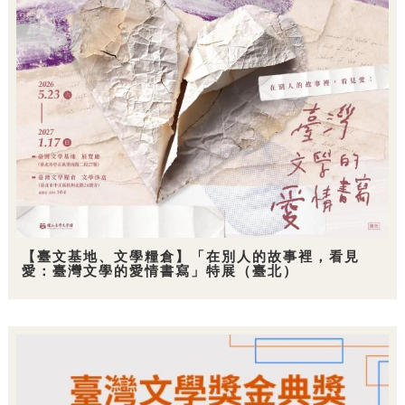
【臺文基地、文學糧倉】「在別人的故事裡，看見
愛：臺灣文學的愛情書寫」特展（臺北）