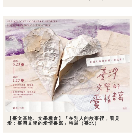
【臺文基地、文學糧倉】「在別人的故事裡，看見
愛：臺灣文學的愛情書寫」特展（臺北）