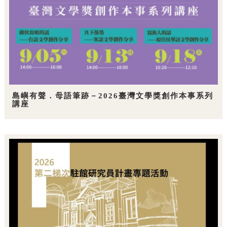
島嶼有聲．母語筆跡－2026臺灣文學獎創作本事系列
講座