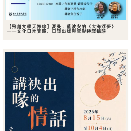
【飛越文學天際線】夏曼．藍波安的《大海浮夢》
——文化日常實踐、日譯出版與電影轉譯暢談