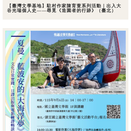
【臺灣文學基地】駐村作家陳育萱系列活動｜出入大
谷光瑞個人史——尋覓《造園者的行跡》（臺北）