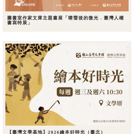
圖書室作家文庫主題書展「噤聲後的微光．臺灣人權
書寫特展」
【臺灣文學基地】2026繪本好時光（臺北）