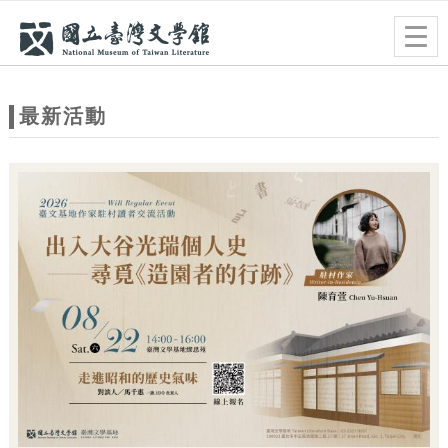
跳到主要內容
網站導覽
Togg
navig
網
站
最新活動
主
題