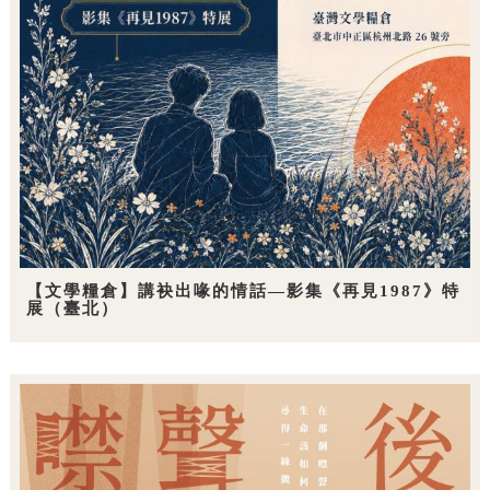
【文學糧倉】講袂出喙的情話—影集《再見1987》特
展（臺北）