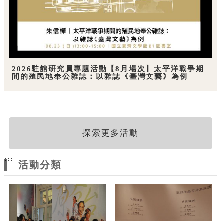
2026駐館研究員專題活動【8月場次】太平洋戰爭期
間的殖民地奉公雜誌：以雜誌《臺灣文藝》為例
探索更多活動
:::
活動分類