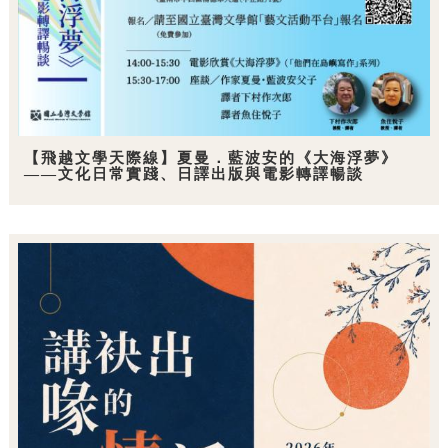
【飛越文學天際線】夏曼．藍波安的《大海浮夢》
——文化日常實踐、日譯出版與電影轉譯暢談