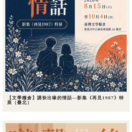
【文學糧倉】講袂出喙的情話—影集《再見1987》特
展（臺北）