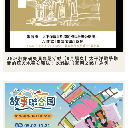
2026駐館研究員專題活動【8月場次】太平洋戰爭期
間的殖民地奉公雜誌：以雜誌《臺灣文藝》為例