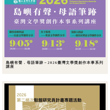
島嶼有聲．母語筆跡－2026臺灣文學獎創作本事系列
講座