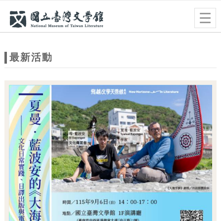
跳到主要內容
網站導覽
Togg
navig
網
站
最新活動
主
題