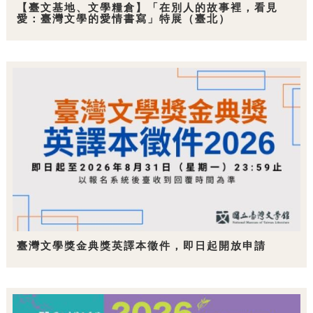
【臺文基地、文學糧倉】「在別人的故事裡，看見
愛：臺灣文學的愛情書寫」特展（臺北）
臺灣文學獎金典獎英譯本徵件，即日起開放申請