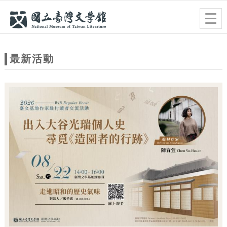
跳到主要內容
網站導覽
Togg
navig
網
站
最新活動
主
題