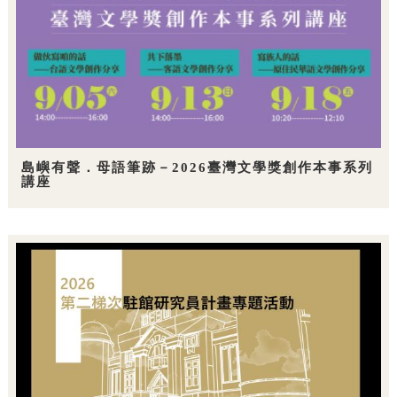
島嶼有聲．母語筆跡－2026臺灣文學獎創作本事系列
講座