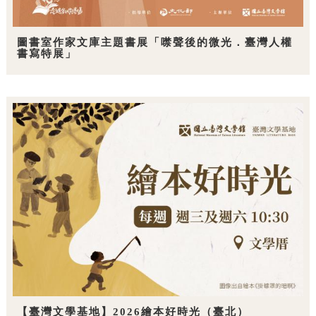
圖書室作家文庫主題書展「噤聲後的微光．臺灣人權
書寫特展」
【臺灣文學基地】2026繪本好時光（臺北）