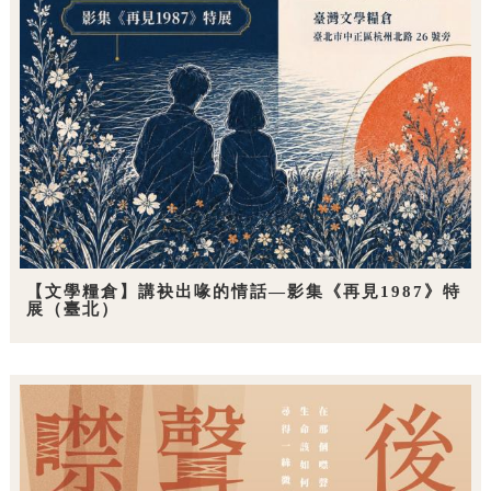
【文學糧倉】講袂出喙的情話—影集《再見1987》特
展（臺北）