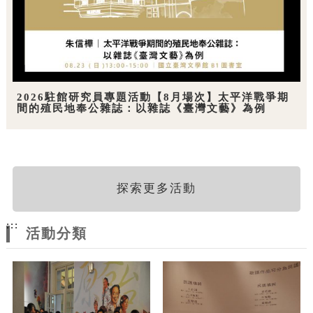
2026駐館研究員專題活動【8月場次】太平洋戰爭期
間的殖民地奉公雜誌：以雜誌《臺灣文藝》為例
探索更多活動
:::
活動分類