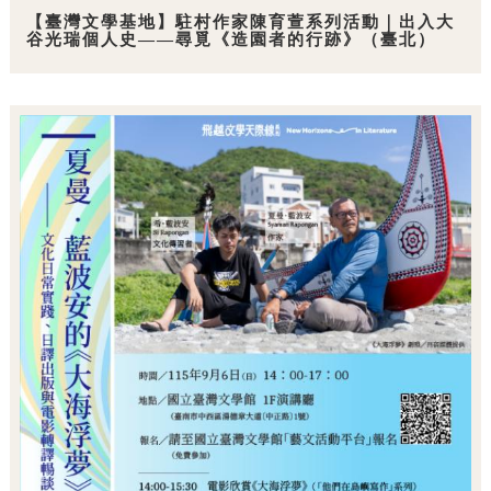
【臺灣文學基地】駐村作家陳育萱系列活動｜出入大
谷光瑞個人史——尋覓《造園者的行跡》（臺北）