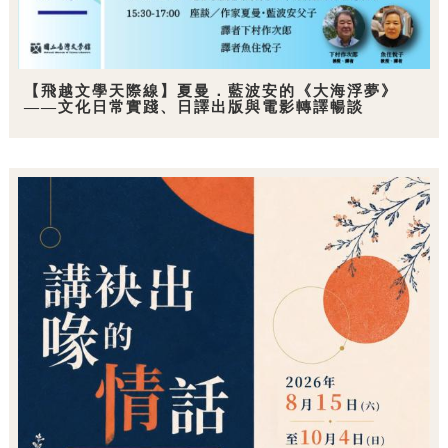
【飛越文學天際線】夏曼．藍波安的《大海浮夢》
——文化日常實踐、日譯出版與電影轉譯暢談