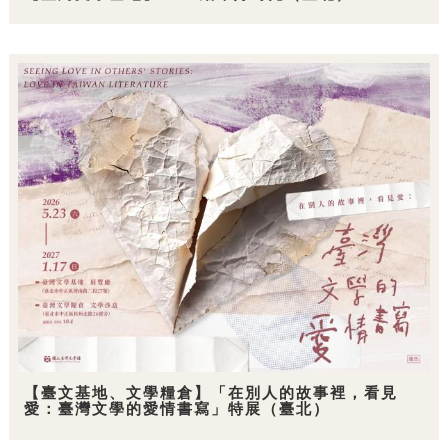
【臺文基地、文學糧倉】「在別人的故事裡，看見
愛：臺灣文學的愛情書寫」特展（臺北）