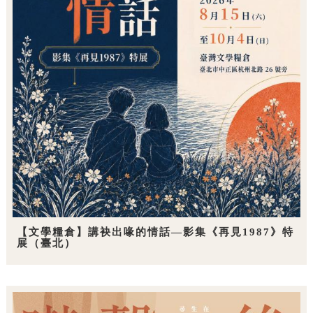
【文學糧倉】講袂出喙的情話—影集《再見1987》特
展（臺北）