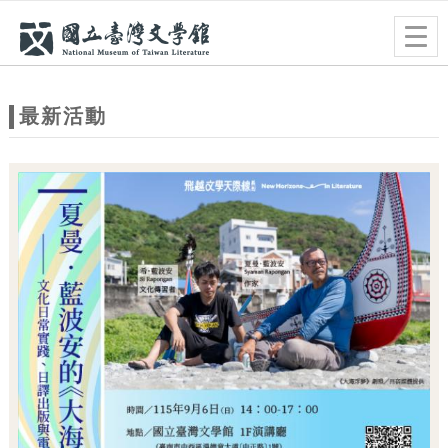
跳到主要內容
網站導覽
Togg
navig
網
站
最新活動
主
題