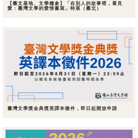
【臺文基地、文學糧倉】「在別人的故事裡，看見
愛：臺灣文學的愛情書寫」特展（臺北）
臺灣文學獎金典獎英譯本徵件，即日起開放申請