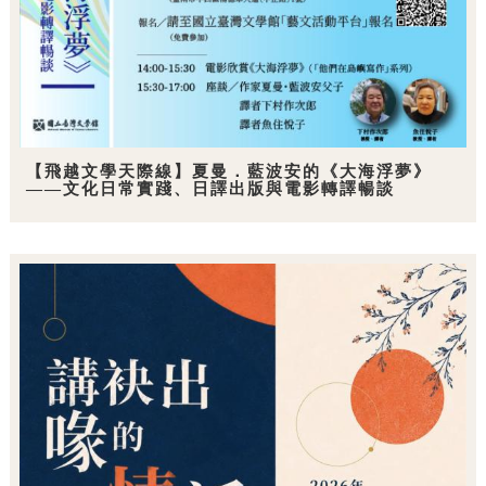
【飛越文學天際線】夏曼．藍波安的《大海浮夢》
——文化日常實踐、日譯出版與電影轉譯暢談