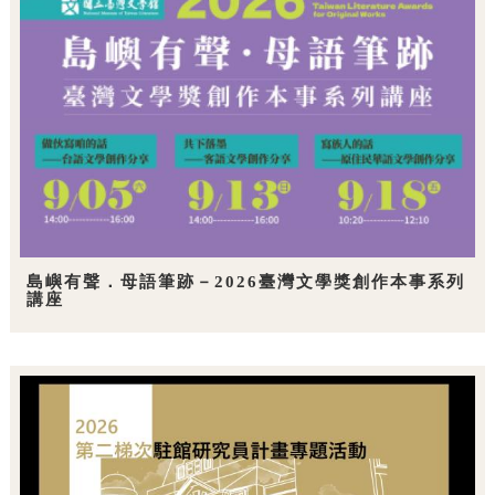
島嶼有聲．母語筆跡－2026臺灣文學獎創作本事系列
講座