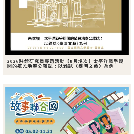
2026駐館研究員專題活動【8月場次】太平洋戰爭期
間的殖民地奉公雜誌：以雜誌《臺灣文藝》為例