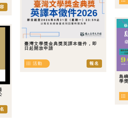
容
臺灣文學獎金典獎英譯本徵件，即
日起開放申請
活動
報名
島嶼
學
場
公
名