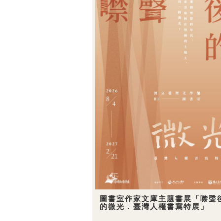
圖書室作家文庫主題書展「噤聲
的微光．臺灣人權書寫特展」