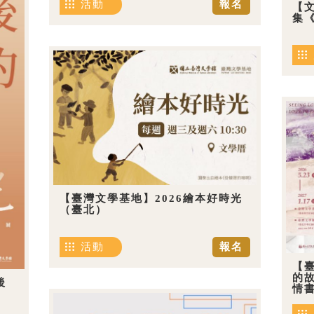
活動
報名
【
集《
【臺灣文學基地】2026繪本好時光
（臺北）
活動
報名
【
的
後
情