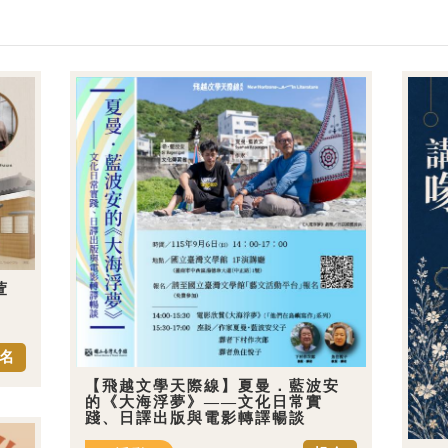
萱
名
【飛越文學天際線】夏曼．藍波安
的《大海浮夢》——文化日常實
踐、日譯出版與電影轉譯暢談