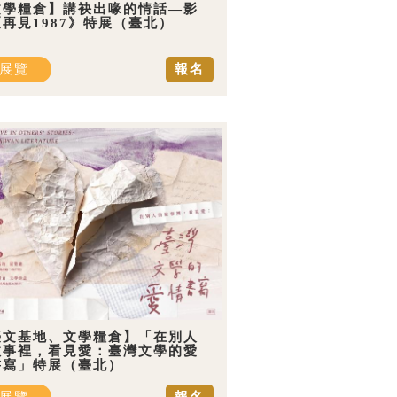
文學糧倉】講袂出喙的情話—影
再見1987》特展（臺北）
展覽
報名
臺文基地、文學糧倉】「在別人
故事裡，看見愛：臺灣文學的愛
書寫」特展（臺北）