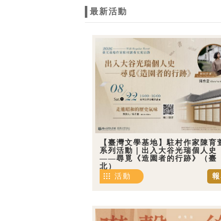
最新活動
【臺灣文學基地】駐村作家陳育
系列活動｜出入大谷光瑞個人史
——尋覓《造園者的行跡》（臺
北）
活動
報