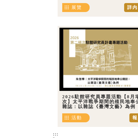
展覽
詳內
2026駐館研究員專題活動【8月
次】太平洋戰爭期間的殖民地奉
雜誌：以雜誌《臺灣文藝》為例
活動
報
:::