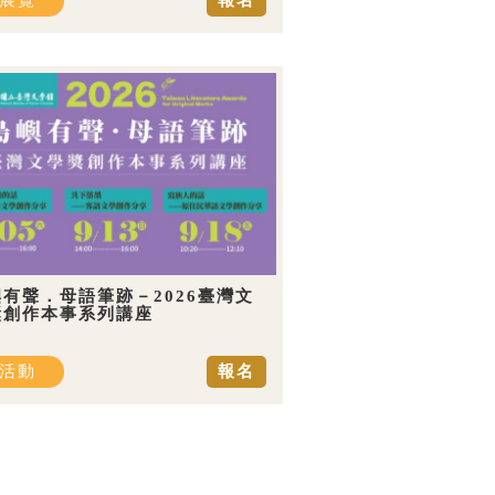
展覽
報名
有聲．母語筆跡－2026臺灣文
獎創作本事系列講座
活動
報名