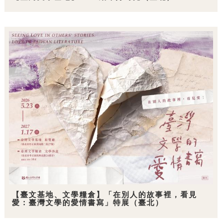
【臺文基地、文學糧倉】「在別人的故事裡，看見
愛：臺灣文學的愛情書寫」特展（臺北）