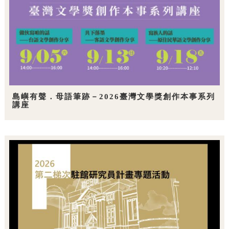
島嶼有聲．母語筆跡－2026臺灣文學獎創作本事系列
講座