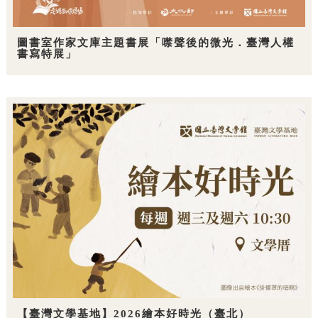
圖書室作家文庫主題書展「噤聲後的微光．臺灣人權
書寫特展」
【臺灣文學基地】2026繪本好時光（臺北）