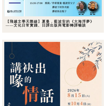
【飛越文學天際線】夏曼．藍波安的《大海浮夢》
——文化日常實踐、日譯出版與電影轉譯暢談