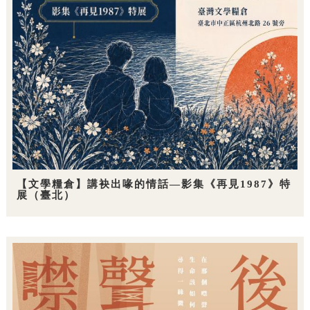
【文學糧倉】講袂出喙的情話—影集《再見1987》特
展（臺北）