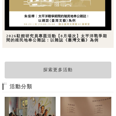
2026駐館研究員專題活動【8月場次】太平洋戰爭期
間的殖民地奉公雜誌：以雜誌《臺灣文藝》為例
探索更多活動
:::
活動分類