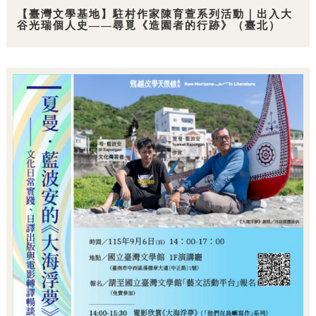
【臺灣文學基地】駐村作家陳育萱系列活動｜出入大
谷光瑞個人史——尋覓《造園者的行跡》（臺北）