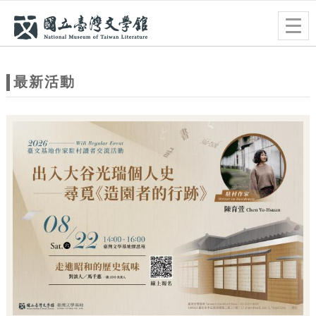
跳到主要內容
網站導覽
Togg
navig
網
站
最新活動
主
題