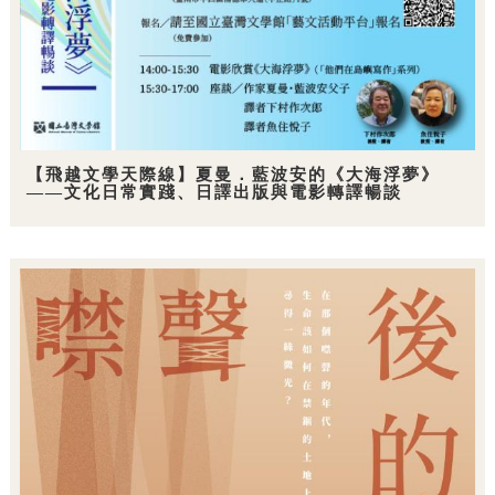
【飛越文學天際線】夏曼．藍波安的《大海浮夢》
——文化日常實踐、日譯出版與電影轉譯暢談