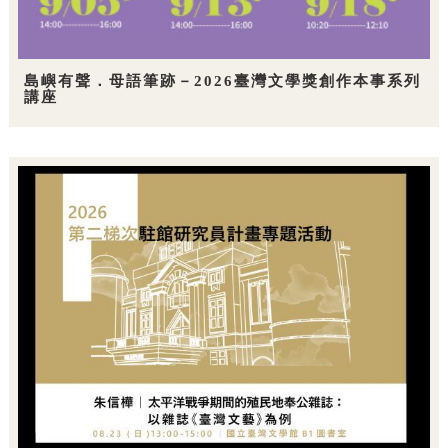
島嶼有聲．母語筆跡－2026臺灣文學獎創作本事系列
講座