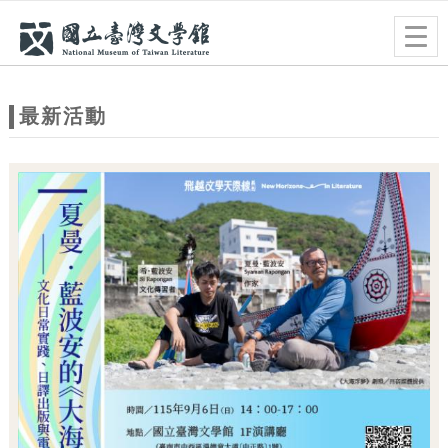
跳到主要內容
網站導覽
Togg
navig
網
站
最新活動
主
題