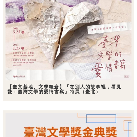
【臺文基地、文學糧倉】「在別人的故事裡，看見
愛：臺灣文學的愛情書寫」特展（臺北）