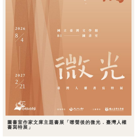
圖書室作家文庫主題書展「噤聲後的微光．臺灣人權
書寫特展」