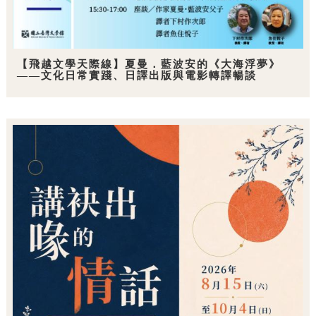
【飛越文學天際線】夏曼．藍波安的《大海浮夢》
——文化日常實踐、日譯出版與電影轉譯暢談