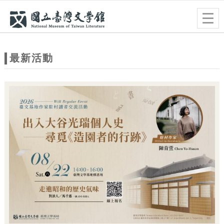
跳到主要內容
網站導覽
Togg
navig
網
站
最新活動
主
題