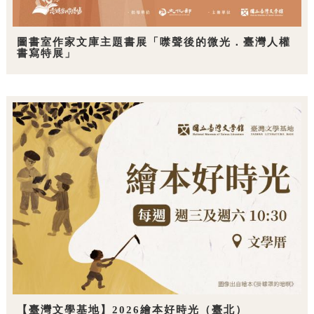
圖書室作家文庫主題書展「噤聲後的微光．臺灣人權
書寫特展」
【臺灣文學基地】2026繪本好時光（臺北）