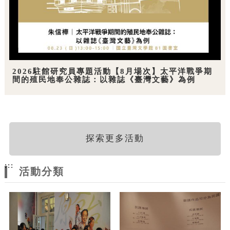
2026駐館研究員專題活動【8月場次】太平洋戰爭期
間的殖民地奉公雜誌：以雜誌《臺灣文藝》為例
探索更多活動
:::
活動分類