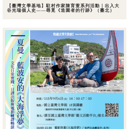
【臺灣文學基地】駐村作家陳育萱系列活動｜出入大
谷光瑞個人史——尋覓《造園者的行跡》（臺北）