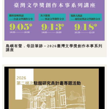
島嶼有聲．母語筆跡－2026臺灣文學獎創作本事系列
講座