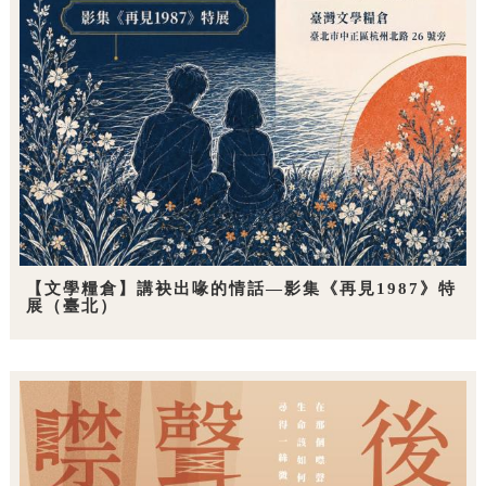
【文學糧倉】講袂出喙的情話—影集《再見1987》特
展（臺北）