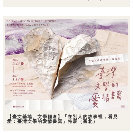
【臺文基地、文學糧倉】「在別人的故事裡，看見
愛：臺灣文學的愛情書寫」特展（臺北）